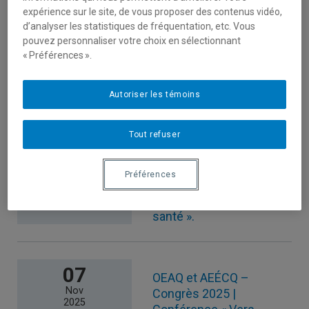
18
Voici notre Infolettre –
expérience sur le site, de vous proposer des contenus vidéo,
Déc
Décembre 2025 | Chaire
d’analyser les statistiques de fréquentation, etc. Vous
2025
pouvez personnaliser votre choix en sélectionnant
La Caisse en immobilier
« Préférences ».
et OCVI2, ESG UQAM.
Bonne lecture!
Autoriser les témoins
06
37e Entretiens Jacques
Tout refuser
Oct
Cartier | Colloque «
2025
L’acceptabilité sociale de
Préférences
la transition écologique
(volet 2) : urbanité et
santé ».
07
OEAQ et AEÉCQ –
Nov
Congrès 2025 |
2025