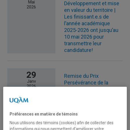
Mai
Développement et mise
2026
en valeur du territoire |
Les finissant.e.s de
l’année académique
2025-2026 ont jusqu’au
10 mai 2026 pour
transmettre leur
candidature!
29
Remise du Prix
Janv
Persévérance de la
2026
Chaire la Caisse en
immobilier | 3e Colloque
étudiant des cycles
supérieurs – ESG UQAM
Préférences en matière de témoins
Nous utilisons des témoins (cookies) afin de collecter des
informations qui nous permettent d’améliorer votre