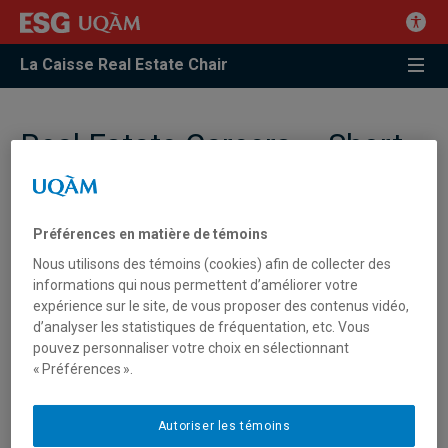
La Caisse Real Estate Chair
Real Estate Careers – Short
Videos
Préférences en matière de témoins
Nous utilisons des témoins (cookies) afin de collecter des
informations qui nous permettent d’améliorer votre
expérience sur le site, de vous proposer des contenus vidéo,
d’analyser les statistiques de fréquentation, etc. Vous
pouvez personnaliser votre choix en sélectionnant
L’équipe de gestion en
L’expert en location et
« Préférences ».
immobilier
marketing en
immobilier commercial
Autoriser les témoins