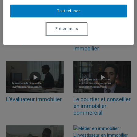
Tout refuser
Préférences
L’expert en gestion
L’expert en
technique du bâtiment
financement
immobilier
L’évaluateur immobilier
Le courtier et conseiller
en immobilier
commercial