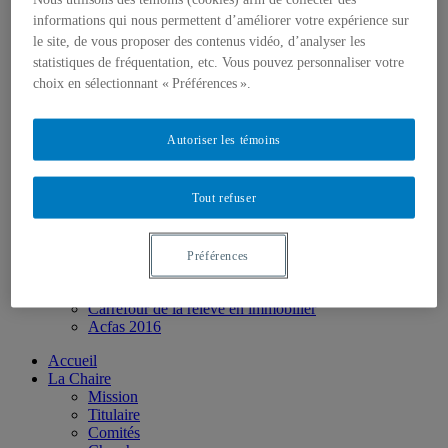
Formation collégiale
Formation en ligne
informations qui nous permettent d’améliorer votre expérience sur
Bourses
le site, de vous proposer des contenus vidéo, d’analyser les
Boîte à outils
statistiques de fréquentation, etc. Vous pouvez personnaliser votre
Liens utiles
choix en sélectionnant « Préférences ».
Glossaire
Zone vidéo
Colloque Logement + Nature : comment concilier ces
Autoriser les témoins
défis?
Série de webinaires – Immobilier et changements
climatiques
Tout refuser
Série de webinaires – Immobilier + Biodiversité
Colloque COP15 – Immobilier + Biodiversité
Série de webinaires – Penser l’immobilier autrement !
Colloque Immobilier + Mobilité
Préférences
Innovations et modèles d’affaires en immobilier
Les métiers en immobilier
Carrefour de la relève en immobilier
Acfas 2016
Accueil
La Chaire
Mission
Titulaire
Comités