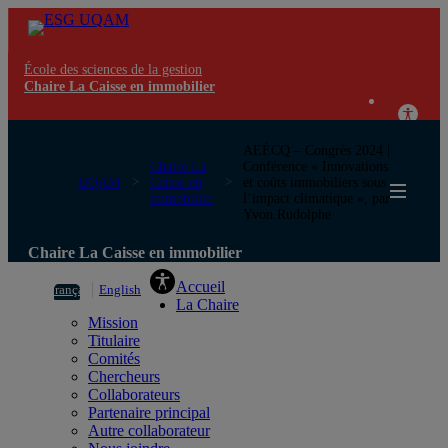
École des sciences de la gestion
Chaire La Caisse en immobilier
AEÉCQ – Congrès 2024 |
Chaire La
Conférence « Innovations
UQAM
Caisse en
et coûts immobiliers sous
immobilier
l’impact climatique », par
Yvon Rudolphe
Chaire La Caisse en immobilier
Accueil
Français
English
La Chaire
Mission
Titulaire
Comités
Chercheurs
Collaborateurs
Partenaire principal
Autre collaborateur