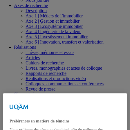
Nous joindre
Axes de recherche
Description
Axe 1 | Métiers de l’immobilier
Axe 2 | Gestion et immobilier
Axe 3 | Écosystème immobilier
Axe 4 | Ingénierie de la valeur
Axe 5 | Investissement immobilier
Axe 6 | Innovation, transfert et valorisation
Réalisations
Thèses, mémoires et essais
Articles
Cahiers de recherche
Livres, monographies et actes de colloque
Rapports de recherche
Réalisations et productions vidéo
Colloques, communications et conférences
Revue de presse
Observatoire
Formation
Séminaires spécialisés et formations sur mesure
Formation universitaire
Études de 1er cycle
Études de 2e cycle
Préférences en matière de témoins
Études de 3e cycle
Nous utilisons des témoins (cookies) afin de collecter des