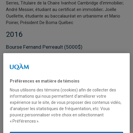
Serres, Titulaire de la Chaire Ivanhoé Cambridge d’immobilier;
André Messier, étudiant au certificat en immobilier; Joëlle
Ouellette, étudiante au baccalauréat en urbanisme et Mario
Poirier, Président De Boma Québec
2016
Bourse Fernand Perreault (5000$)
Préférences en matière de témoins
Nous utilisons des témoins (cookies) afin de collecter des
informations qui nous permettent d’améliorer votre
expérience sur le site, de vous proposer des contenus vidéo,
d’analyser les statistiques de fréquentation, etc. Vous
pouvez personnaliser votre choix en sélectionnant
« Préférences ».
Ahmed Dridi
, étudiant au doctorat en administration, ESG