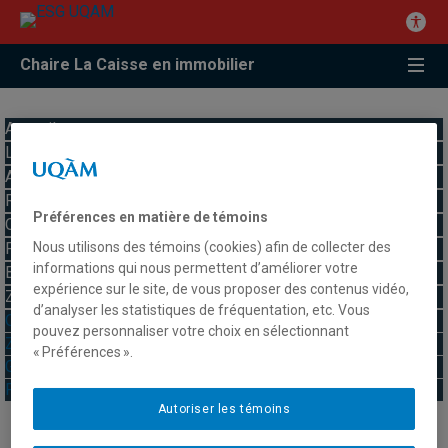
Chaire La Caisse en immobilier
Accueil
La Chaire
Axes de recherche
Réalisations
Préférences en matière de témoins
Observatoire
Nous utilisons des témoins (cookies) afin de collecter des
Formation
informations qui nous permettent d’améliorer votre
Boîte à outils
expérience sur le site, de vous proposer des contenus vidéo,
Zone vidéo
d’analyser les statistiques de fréquentation, etc. Vous
Observatoire
pouvez personnaliser votre choix en sélectionnant
Zone vidéo
« Préférences ».
Galerie de photos
Formation
Autoriser les témoins