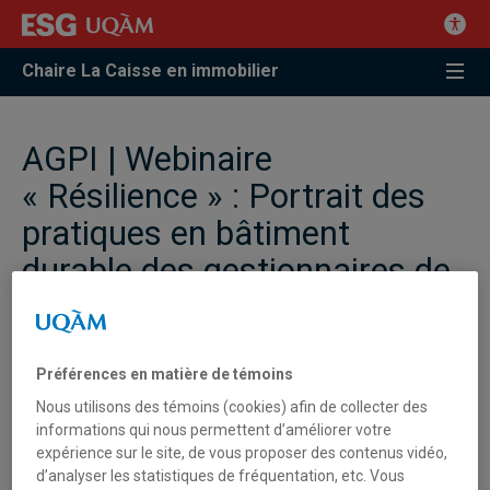
Chaire La Caisse en immobilier
AGPI | Webinaire
« Résilience » : Portrait des
pratiques en bâtiment
durable des gestionnaires de
propriétés institutionnelles :
présentation des résultats du
sondage de l’AGPI
Préférences en matière de témoins
Nous utilisons des témoins (cookies) afin de collecter des
informations qui nous permettent d’améliorer votre
expérience sur le site, de vous proposer des contenus vidéo,
d’analyser les statistiques de fréquentation, etc. Vous