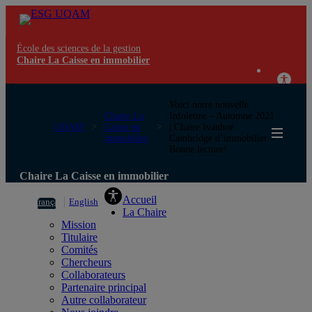
École des sciences de la gestion
Chaire La Caisse en immobilier
Voici notre nouvelle
Chaire La
Infolettre – Automne 2021
UQAM
Caisse en
| Chaire Ivanhoé
immobilier
Cambridge d’immobilier –
Bonne lecture!
Chaire La Caisse en immobilier
Accueil
Français
English
La Chaire
Mission
Titulaire
Comités
Chercheurs
Collaborateurs
Partenaire principal
Autre collaborateur