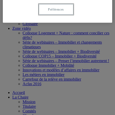
Formation collégiale
Formation en ligne
Préférences
Bourses
Boîte à outils
Liens utiles
Glossaire
Zone vidéo
Colloque Logement + Nature : comment concilier ces
défis?
Série de webinaires – Immobilier et changements
climatiques
Série de webinaires – Immobilier + Biodiversité
Colloque COP15 – Immobilier + Biodiversité
Série de webinaires – Penser l’immobilier autrement !
Colloque Immobilier + Mobilité
Innovations et modèles d’affaires en immobilier
Les métiers en immobilier
Carrefour de la relève en immobilier
Acfas 2016
Accueil
La Chaire
Mission
Titulaire
Comités