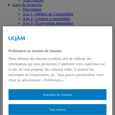
Nous joindre
Axes de recherche
Description
Axe 1 | Métiers de l’immobilier
Axe 2 | Gestion et immobilier
Axe 3 | Écosystème immobilier
Axe 4 | Ingénierie de la valeur
Axe 5 | Investissement immobilier
Axe 6 | Innovation, transfert et valorisation
Réalisations
Thèses, mémoires et essais
Articles
Préférences en matière de témoins
Cahiers de recherche
Nous utilisons des témoins (cookies) afin de collecter des
Livres, monographies et actes de colloque
informations qui nous permettent d’améliorer votre expérience sur
Rapports de recherche
Réalisations et productions vidéo
le site, de vous proposer des contenus vidéo, d’analyser les
Colloques, communications et conférences
statistiques de fréquentation, etc. Vous pouvez personnaliser votre
Revue de presse
choix en sélectionnant « Préférences ».
Observatoire
Formation
Séminaires spécialisés et formations sur mesure
Autoriser les témoins
Formation universitaire
Études de 1er cycle
Études de 2e cycle
Tout refuser
Études de 3e cycle