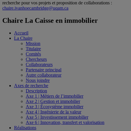
recherche pour vos projets et proposition de collaborations :
chaire.ivanhoecambridge@uqam.ca
Chaire La Caisse en immobilier
Accueil
La Chaire
Mission
Titulaire
Comités
Chercheurs
Collaborateurs
Partenaire principal
Autre collaborateur
Nous joindre
Axes de recherche
Description
Axe 1 | Métiers de l’immobilier
Axe 2 | Gestion et immobilier
Axe 3 | Écosystème immobilier
Axe 4 | Ingénierie de la valeur
Axe 5 | Investissement immobilier
Axe 6 | Innovation, transfert et valorisation
Réalisations