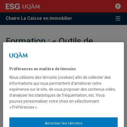
Chaire La Caisse en immobilier
Formation : « Outils de
prévision économique des
transformations du tissu
urbain », par Brahim
Préférences en matière de témoins
Boualam, Ph.D.
Nous utilisons des témoins (cookies) afin de collecter des
informations qui nous permettent d’améliorer votre
expérience sur le site, de vous proposer des contenus vidéo,
d’analyser les statistiques de fréquentation, etc. Vous
pouvez personnaliser votre choix en sélectionnant
« Préférences ».
Autoriser les témoins