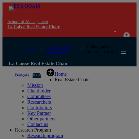
School of Management
La Caisse Real Estate Chair
La Caisse Real
Undergraduate
UQAM
Estate Chair
Studies – Cycle 1
La Caisse Real Estate Chair
Home
Français
English
Real Estate Chair
Mission
Chairholder
Committees
Researchers
Contributors
Key Partner
Other partners
Contact us
Research Program
Research program