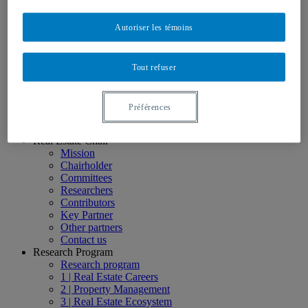
Scholarships
Toolbox
Autoriser les témoins
Useful links
Glossary
Videos
Real Estate Careers – Short Videos
Tout refuser
Real Estate Careers – Conferences and Webinars
ACFAS 2016 | 20 years of knowledge development in
real estate
Préférences
Home
Real Estate Chair
Mission
Chairholder
Committees
Researchers
Contributors
Key Partner
Other partners
Contact us
Research Program
Research program
1 | Real Estate Careers
2 | Property Management
3 | Real Estate Ecosystem