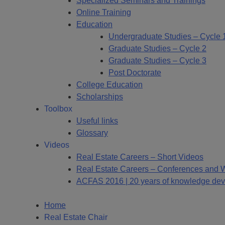
Specialized Seminars and Trainings
Online Training
Education
Undergraduate Studies – Cycle 
Graduate Studies – Cycle 2
Graduate Studies – Cycle 3
Post Doctorate
College Education
Scholarships
Toolbox
Useful links
Glossary
Videos
Real Estate Careers – Short Videos
Real Estate Careers – Conferences and 
ACFAS 2016 | 20 years of knowledge deve
Home
Real Estate Chair