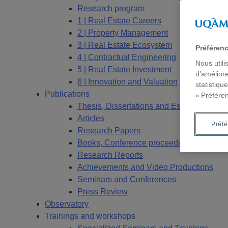
Research program
1 | Real Estate Careers
2 | Property Management
3 | Real Estate Ecosystem
Préféren
4 | Contractual Engineering
Nous utili
5 | Real Estate Investment
d’améliore
6 | Innovation and Valuation
statistiqu
Publications
« Préfére
Thesis, Dissertations and Essays
Articles
Préf
Research Papers
Books, Conference proceedings
Research Reports
Achievements and Video Productions
Seminars and Conferences
Press Review
Observatory
Trainings and workshops