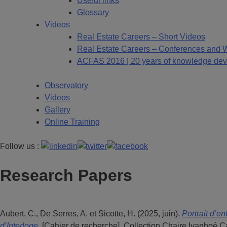
Useful links
Glossary
Videos
Real Estate Careers – Short Videos
Real Estate Careers – Conferences and 
ACFAS 2016 | 20 years of knowledge deve
Observatory
Videos
Gallery
Online Training
Follow us :
Research Papers
Aubert, C., De Serres, A. et Sicotte, H. (2025, juin).
Portrait d’e
d’Interloge
.
[Cahier de recherche]. Collection Chaire Ivanhoé C