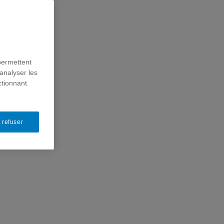
permettent
analyser les
ctionnant
 refuser