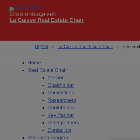
School of Management
La Caisse Real Estate Chair
UQAM
La Caisse Real Estate Chair
Researc
Home
Real Estate Chair
Mission
Chairholder
Committees
Researchers
Contributors
Key Partner
Other partners
Contact us
Research Program