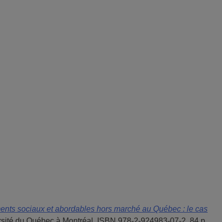
ments sociaux et abordables hors marché au Québec : le cas
ersité du Québec à Montréal. ISBN 978-2-924983-07-2, 84 p.