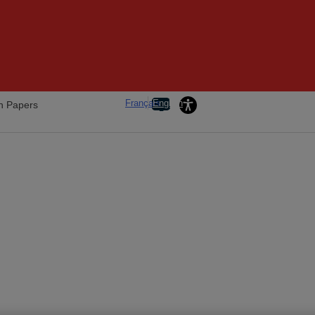
La Caisse Real Est
Français
English
h Papers