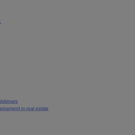
1
Webinars
lopment in real estate