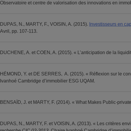
Observatoire et centre de valorisation des innovations en imm
DUPAS, N., MARTY, F., VOISIN, A. (2015).
Investisseurs en cap
Avril, pp. 107-113.
DUCHENE, A. et COEN, A. (2015). « L’anticipation de la liquid
HÉMOND, Y. et DE SERRES, A. (2015). « Réflexion sur le concep
Ivanhoé Cambridge d’immobilier ESG UQAM.
BENSAÏD, J. et MARTY, F. (2014). « What Makes Public-privat
DUPAS, N., MARTY, F. et VOISIN, A. (2013). « Les critères envir
recherche CIC 02-2013
, Chaire Ivanhoé Cambridge d’immobi