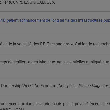
obilier (OCVI²), ESG UQAM, 28p.
ital patient et financement de long terme des infrastructures pu
ité et de la volatilité des REITs canadiens ». Cahier de reche
t de résilience des infrastructures essentielles appliqué aux
e Partnership Work? An Economic Analysis ».
Prisme Magazine
onnementaux dans les partenariats public-privé : éléments de réf
lier ESG UQAM
.