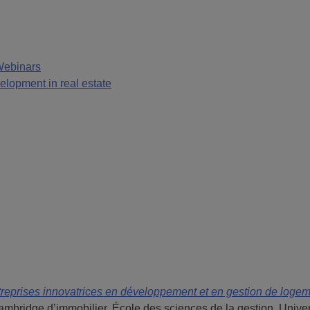
Webinars
lopment in real estate
ntreprises innovatrices en développement et en gestion de loge
ambridge d’immobilier, École des sciences de la gestion, Univ