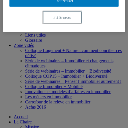
Tout refuser
Études de 2e cycle
Études de 3e cycle
Formation collégiale
Préférences
Formation en ligne
Bourses
Boîte à outils
Liens utiles
Glossaire
Zone vidéo
Colloque Logement + Nature : comment concilier ces
défis?
Série de webinaires – Immobilier et changements
climatiques
Série de webinaires – Immobilier + Biodiversité
Colloque COP15 – Immobilier + Biodiversité
Série de webinaires – Penser l’immobilier autrement !
Colloque Immobilier + Mobilité
Innovations et modèles d’affaires en immobilier
Les métiers en immobilier
Carrefour de la relève en immobilier
Acfas 2016
Accueil
La Chaire
Mission