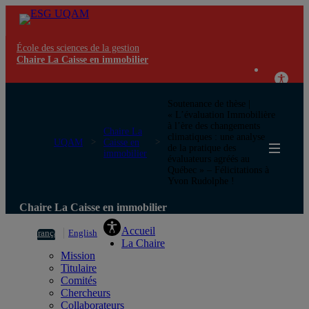
École des sciences de la gestion
Chaire La Caisse en immobilier
Soutenance de thèse |
« L’évaluation Immobilière
à l’ère des changements
Chaire La
climatiques : une analyse
UQAM
Caisse en
de la pratique des
immobilier
évaluateurs agréés au
Québec » – Félicitations à
Yvon Rudolphe !
Chaire La Caisse en immobilier
Accueil
Français
English
La Chaire
Mission
Titulaire
Comités
Chercheurs
Collaborateurs