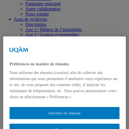
Partenaire principal
Autre collaborateur
Nous joindre
Axes de recherche
Description
Axe 1 | Métiers de l’immobilier
Axe 2 | Gestion et immobilier
Axe 3 | Écosystème immobilier
Axe 4 | Ingénierie de la valeur
Axe 5 | Investissement immobilier
Axe 6 | Innovation, transfert et valorisation
Réalisations
Préférences en matière de témoins
Thèses, mémoires et essais
Articles
Nous utilisons des témoins (cookies) afin de collecter des
Cahiers de recherche
informations qui nous permettent d’améliorer votre expérience sur
Livres, monographies et actes de colloque
le site, de vous proposer des contenus vidéo, d’analyser les
Rapports de recherche
statistiques de fréquentation, etc. Vous pouvez personnaliser votre
Réalisations et productions vidéo
Colloques, communications et conférences
choix en sélectionnant « Préférences ».
Revue de presse
Observatoire
Formation
Autoriser les témoins
Séminaires spécialisés et formations sur mesure
Formation universitaire
Études de 1er cycle