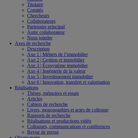
Titulaire
Comités
Chercheurs
Collaborateurs
Partenaire principal
Autre collaborateur
Nous joindre
Axes de recherche
Description
Axe 1 | Métiers de l’immobilier
Axe 2 | Gestion et immobilier
Axe 3 | Écosystème immobilier
Axe 4 | Ingénierie de la valeur
Axe 5 | Investissement immobilier
Axe 6 | Innovation, transfert et valorisation
Réalisations
Thèses, mémoires et essais
Articles
Cahiers de recherche
Livres, monographies et actes de colloque
Rapports de recherche
Réalisations et productions vidéo
Colloques, communications et conférences
Revue de presse
Observatoire