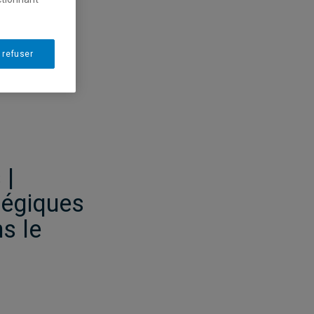
 refuser
 |
tégiques
s le