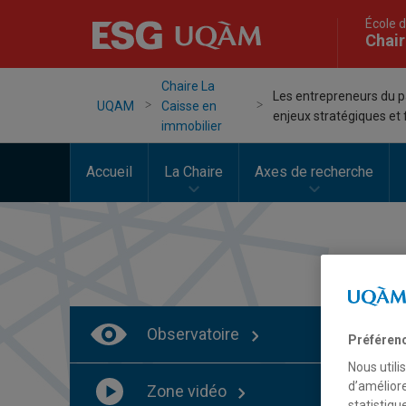
École d
Chair
Chaire La
Les entrepreneurs du p
UQAM
Caisse en
enjeux stratégiques et
immobilier
Accueil
La Chaire
Axes de recherche
Observatoire
Préféren
Nous utili
d’améliore
Zone vidéo
statistiqu