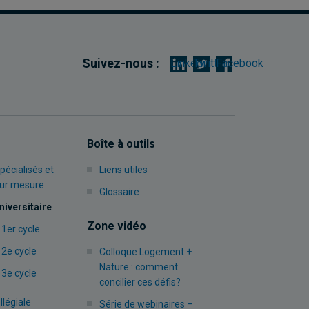
Suivez-nous :
Linkedin
Twitter
Facebook
Boîte à outils
pécialisés et
Liens utiles
sur mesure
Glossaire
niversitaire
Zone vidéo
 1er cycle
 2e cycle
Colloque Logement +
Nature : comment
 3e cycle
concilier ces défis?
llégiale
Série de webinaires –