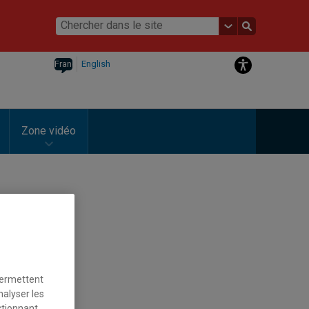
Français
English
Zone vidéo
permettent
nalyser les
ctionnant