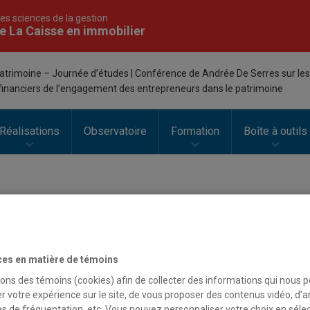
es sciences de la gestion
e La Caisse en immobilier
atrimoine – Journée d’études | Conférence de Andrée De Serres sur les
 financiers de l’engagement des entrepreneurs dans le patrimoine
Réalisations
Observatoire
Formation
Boîte à outils
ces en matière de témoins
sons des témoins (cookies) afin de collecter des informations qui nous 
r votre expérience sur le site, de vous proposer des contenus vidéo, d’a
es de fréquentation, etc. Vous pouvez personnaliser votre choix en séle