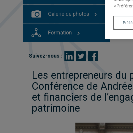
« Préféren
Galerie de photos
Préf
Formation
Suivez-nous :
Les entrepreneurs du 
Conférence de Andrée 
et financiers de l’eng
patrimoine