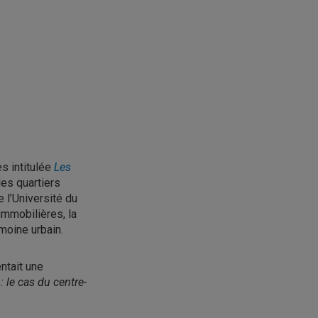
s intitulée
Les
es quartiers
 l’
Université du
immobilières, la
moine urbain.
entait une
 le cas du centre-