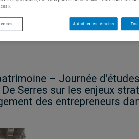
ces ».
érences
Autoriser les témoins
Tout
patrimoine – Journée d’études
De Serres sur les enjeux stra
agement des entrepreneurs dan