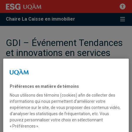
Chaire La Caisse en immobilier
GDI – Événement Tendances
et innovations en services
aux immeubles | Enjeux
climatiques et résilience des
modèles d’affaires en
Préférences en matière de témoins
immobilier
Nous utilisons des témoins (cookies) afin de collecter des
informations qui nous permettent d’améliorer votre
expérience sur le site, de vous proposer des contenus vidéo,
d’analyser les statistiques de fréquentation, etc. Vous
pouvez personnaliser votre choix en sélectionnant
« Préférences ».