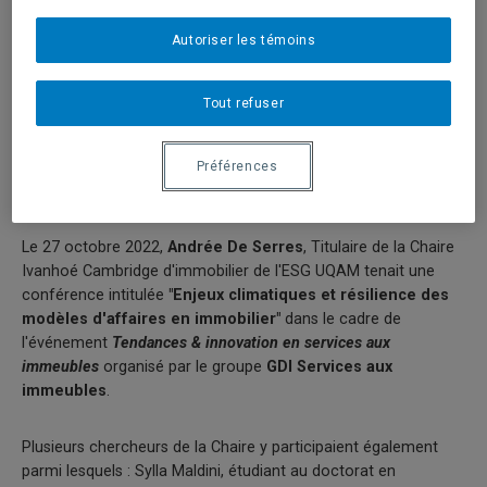
Autoriser les témoins
Tout refuser
Préférences
Le 27 octobre 2022,
Andrée De Serres
, Titulaire de la Chaire
Ivanhoé Cambridge d'immobilier de l'ESG UQAM tenait une
conférence intitulée
"Enjeux climatiques et résilience des
modèles d'affaires en immobilier"
dans le cadre de
l'événement
Tendances & innovation en services aux
immeubles
organisé par le groupe
GDI Services aux
immeubles
.
Plusieurs chercheurs de la Chaire y participaient également
parmi lesquels : Sylla Maldini, étudiant au doctorat en