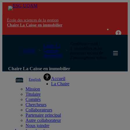
École des sciences de la gestion
Chaire La Caisse en immobilier
Conférence-midi |
Chaire La
L’immobilier et les
UQAM
Caisse en
nouveaux enjeux de
immobilier
l’aménagement urbain
Chaire La Caisse en immobilier
Accueil
Français
English
La Chaire
Mission
Titulaire
Comités
Chercheurs
Collaborateurs
Partenaire principal
Autre collaborateur
Nous joindre