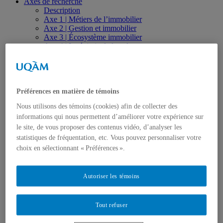
Axes de recherche
Description
Axe 1 | Métiers de l’immobilier
Axe 2 | Gestion et immobilier
Axe 3 | Écosystème immobilier
Axe 4 | Ingénierie de la valeur
Axe 5 | Investissement immobilier
Axe 6 | Innovation, transfert et valorisation
Réalisations
Thèses, mémoires et essais
Articles
Préférences en matière de témoins
Cahiers de recherche
Nous utilisons des témoins (cookies) afin de collecter des
Livres, monographies et actes de colloque
informations qui nous permettent d’améliorer votre expérience sur
Rapports de recherche
Réalisations et productions vidéo
le site, de vous proposer des contenus vidéo, d’analyser les
Colloques, communications et conférences
statistiques de fréquentation, etc. Vous pouvez personnaliser votre
Revue de presse
choix en sélectionnant « Préférences ».
Observatoire
Formation
Séminaires spécialisés et formations sur mesure
Autoriser les témoins
Formation universitaire
Études de 1er cycle
Études de 2e cycle
Tout refuser
Études de 3e cycle
Formation collégiale