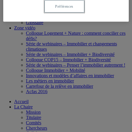
Formation en ligne
Bourses
Préférences
Boîte à outils
Liens utiles
Glossaire
Zone vidéo
Colloque Logement + Nature : comment concilier ces
défis?
Série de webinaires – Immobilier et changements
climatiques
Série de webinaires – Immobilier + Biodiversité
Colloque COP15 – Immobilier + Biodiversité
Série de webinaires – Penser l’immobilier autrement !
Colloque Immobilier + Mobilité
Innovations et modèles d’affaires en immobilier
Les métiers en immobilier
Carrefour de la relève en immobilier
Acfas 2016
Accueil
La Chaire
Mission
Titulaire
Comités
Chercheurs