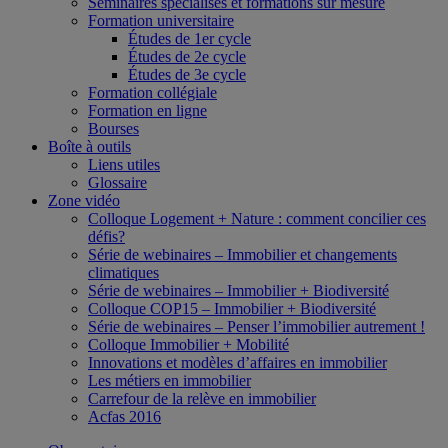
Séminaires spécialisés et formations sur mesure
Formation universitaire
Études de 1er cycle
Études de 2e cycle
Études de 3e cycle
Formation collégiale
Formation en ligne
Bourses
Boîte à outils
Liens utiles
Glossaire
Zone vidéo
Colloque Logement + Nature : comment concilier ces
défis?
Série de webinaires – Immobilier et changements
climatiques
Série de webinaires – Immobilier + Biodiversité
Colloque COP15 – Immobilier + Biodiversité
Série de webinaires – Penser l’immobilier autrement !
Colloque Immobilier + Mobilité
Innovations et modèles d’affaires en immobilier
Les métiers en immobilier
Carrefour de la relève en immobilier
Acfas 2016