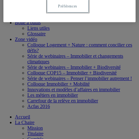
Études de 3e cycle
Formation collégiale
Préférences
Formation en ligne
Bourses
Boîte à outils
Liens utiles
Glossaire
Zone vidéo
Colloque Logement + Nature : comment concilier ces
défis?
Série de webinaires – Immobilier et changements
climatiques
Série de webinaires – Immobilier + Biodiversité
Colloque COP15 – Immobilier + Biodiversité
Série de webinaires – Penser l’immobilier autrement !
Colloque Immobilier + Mobilité
Innovations et modèles d’affaires en immobilier
Les métiers en immobilier
Carrefour de la relève en immobilier
Acfas 2016
Accueil
La Chaire
Mission
Titulaire