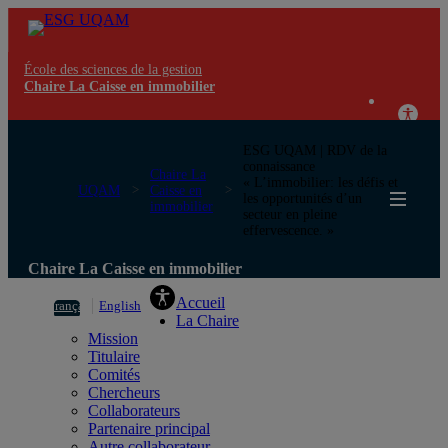
École des sciences de la gestion
Chaire La Caisse en immobilier
ESG UQAM | RDV de la
connaissance
Chaire La
« L’immobilier: les défis et
UQAM
Caisse en
les opportunités d’un
immobilier
secteur en pleine
effervescence. »
Chaire La Caisse en immobilier
Accueil
Français
English
La Chaire
Mission
Titulaire
Comités
Chercheurs
Collaborateurs
Partenaire principal
Autre collaborateur