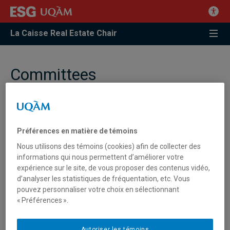
La Caisse Real Estate Chair
Committees
Executive committee
Préférences en matière de témoins
Andrée De Serres, LL.B., MBA, Ph.D.
Nous utilisons des témoins (cookies) afin de collecter des
Ivanhoé Cambridge Real Estate Chair holder
informations qui nous permettent d’améliorer votre
and Professor, Department of Strategy, Social
expérience sur le site, de vous proposer des contenus vidéo,
and Environmental Responsabilities, ESG
d’analyser les statistiques de fréquentation, etc. Vous
UQAM
pouvez personnaliser votre choix en sélectionnant
« Préférences ».
Elyse St-Cyr Bourque
Autoriser les témoins