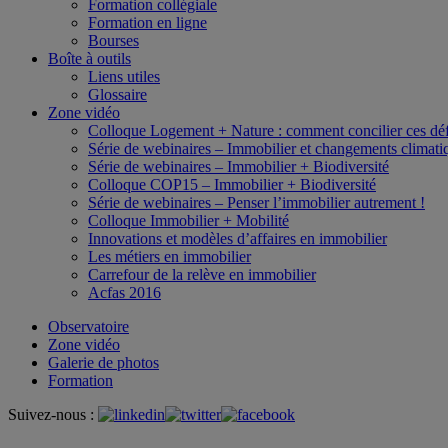
Formation collégiale
Formation en ligne
Bourses
Boîte à outils
Liens utiles
Glossaire
Zone vidéo
Colloque Logement + Nature : comment concilier ces déf
Série de webinaires – Immobilier et changements climati
Série de webinaires – Immobilier + Biodiversité
Colloque COP15 – Immobilier + Biodiversité
Série de webinaires – Penser l’immobilier autrement !
Colloque Immobilier + Mobilité
Innovations et modèles d’affaires en immobilier
Les métiers en immobilier
Carrefour de la relève en immobilier
Acfas 2016
Observatoire
Zone vidéo
Galerie de photos
Formation
Suivez-nous :