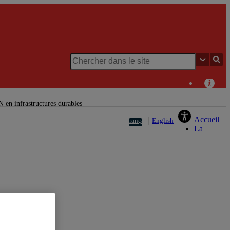
Chaire La Caisse en
immobilier
 en infrastructures durables
Accueil
Français
English
La