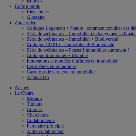
Bourses
Boîte à outils
Liens utiles
Glossaire
Zone vidéo
Colloque Logement + Nature : comment concilier ces déf
Série de webinaires – Immobilier et changements climati
Série de webinaires – Immobilier + Biodiversité
Colloque COP15 – Immobilier + Biodiversité
Série de webinaires – Penser l’immobilier autrement !
Colloque Immobilier + Mobilité
Innovations et modèles d’affaires en immobilier
Les métiers en immobilier
Carrefour de la relève en immobilier
Acfas 2016
Accueil
La Chaire
Mission
Titulaire
Comités
Chercheurs
Collaborateurs
Partenaire principal
Autre collaborateur