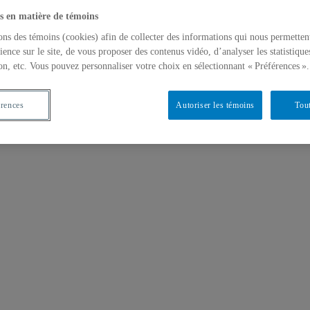
s en matière de témoins
ons des témoins (cookies) afin de collecter des informations qui nous permetten
ience sur le site, de vous proposer des contenus vidéo, d’analyser les statistique
on, etc. Vous pouvez personnaliser votre choix en sélectionnant « Préférences ».
érences
Autoriser les témoins
Tout