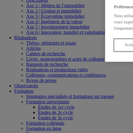
Description
Axe 1 | Métiers de l’immobilier
Préférence
Axe 2 | Gestion et immobilier
Axe 3 | Écosystème immobilier
Nous utilis
Axe 4 | Ingénierie de la valeur
votre expér
Axe 5 | Investissement immobilier
fréquentati
Axe 6 | Innovation, transfert et valorisation
Réalisations
Thèses, mémoires et essais
Préf
Articles
Cahiers de recherche
Livres, monographies et actes de colloque
Rapports de recherche
Réalisations et productions vidéo
Colloques, communications et conférences
Revue de presse
Observatoire
Formation
Séminaires spécialisés et formations sur mesure
Formation universitaire
Études de 1er cycle
Études de 2e cycle
Études de 3e cycle
Formation collégiale
Formation en ligne