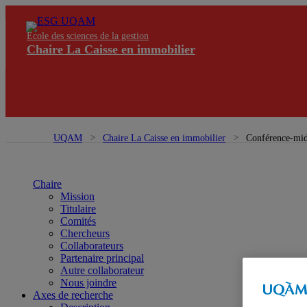
École des sciences de la gestion
Chaire La Caisse en immobilier
UQAM
Chaire La Caisse en immobilier
Conférence-midi
Chaire
Mission
Titulaire
Comités
Chercheurs
Collaborateurs
Partenaire principal
Autre collaborateur
Nous joindre
Axes de recherche