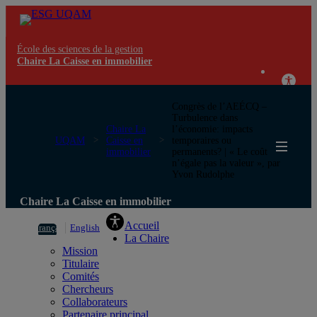
École des sciences de la gestion
Chaire La Caisse en immobilier
Congrès de l’AEÉCQ –
Turbulence dans
Chaire La
l’économie: impacts
UQAM
Caisse en
temporaires ou
immobilier
permanents? | « Le coût
n’égale pas la valeur », par
Yvon Rudolphe
Chaire La Caisse en immobilier
Accueil
Français
English
La Chaire
Mission
Titulaire
Comités
Chercheurs
Collaborateurs
Partenaire principal