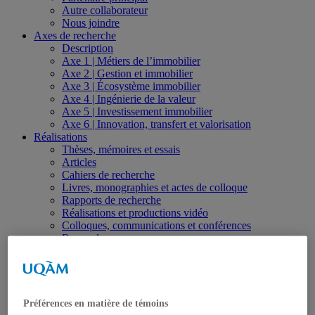
Autre collaborateur
Nous joindre
Axes de recherche
Description
Axe 1 | Métiers de l’immobilier
Axe 2 | Gestion et immobilier
Axe 3 | Écosystème immobilier
Axe 4 | Ingénierie de la valeur
Axe 5 | Investissement immobilier
Axe 6 | Innovation, transfert et valorisation
Réalisations
Thèses, mémoires et essais
Articles
Cahiers de recherche
Livres, monographies et actes de colloque
Rapports de recherche
Réalisations et productions vidéo
Colloques, communications et conférences
Revue de presse
Observatoire
Formation
Séminaires spécialisés et formations sur mesure
Formation universitaire
Études de 1er cycle
Préférences en matière de témoins
Études de 2e cycle