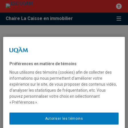
Chaire La Caisse en immobilier
Formation : « RSMeans 101 »,
par Yvon Rudolphe, MBA fin.,
É.A., CMC, F.Adm.A,
Préférences en matière de témoins
Coordonnateur et doctorant
Nous utilisons des témoins (cookies) afin de collecter des
chercheur de l’OCVI2 et
informations qui nous permettent d’améliorer votre
expérience sur le site, de vous proposer des contenus vidéo,
chargé de cours, ESG UQAM
d’analyser les statistiques de fréquentation, etc. Vous
pouvez personnaliser votre choix en sélectionnant
« Préférences ».
Autoriser les témoins
Cette présentation avait pour but d'initier les participants à la
base de données sur les coûts de construction « RSMeans ».