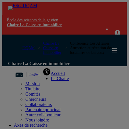
École des sciences de la gestion
Chaire La Caisse en immobilier
Chaire La
Conférence Les Affaires |
UQAM
Caisse en
Attraction et rétention des
immobilier
locataires de bureaux
Chaire La Caisse en immobilier
Accueil
Français
English
La Chaire
Mission
Titulaire
Comités
Chercheurs
Collaborateurs
Partenaire principal
Autre collaborateur
Nous joindre
Axes de recherche