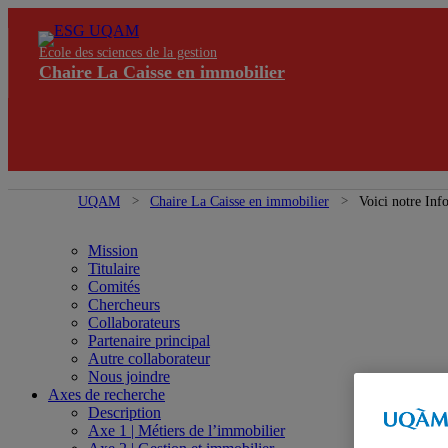
École des sciences de la gestion
Chaire La Caisse en immobilier
UQAM
Chaire La Caisse en immobilier
Voici notre In
Mission
Titulaire
Comités
Chercheurs
Collaborateurs
Partenaire principal
Autre collaborateur
Nous joindre
Axes de recherche
Description
Axe 1 | Métiers de l’immobilier