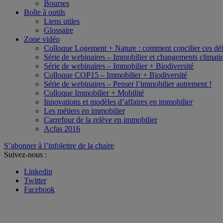
Bourses
Boîte à outils
Liens utiles
Glossaire
Zone vidéo
Colloque Logement + Nature : comment concilier ces déf
Série de webinaires – Immobilier et changements climati
Série de webinaires – Immobilier + Biodiversité
Colloque COP15 – Immobilier + Biodiversité
Série de webinaires – Penser l’immobilier autrement !
Colloque Immobilier + Mobilité
Innovations et modèles d’affaires en immobilier
Les métiers en immobilier
Carrefour de la relève en immobilier
Acfas 2016
S’abonner à l’infolettre de la chaire
Suivez-nous :
Linkedin
Twitter
Facebook