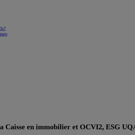
is?
ques
re La Caisse en immobilier et OCVI2, ESG U