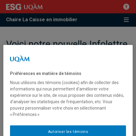
Chaire La Caisse en immobilier
Voici notre nouvelle Infolettre
– Été 2021 | Chaire Ivanhoé
Cambridge d’immobilier –
Bonne lecture!
Préférences en matière de témoins
Nous utilisons des témoins (cookies) afin de collecter des
informations qui nous permettent d’améliorer votre
Cliquez ici :
expérience sur le site, de vous proposer des contenus vidéo,
Infolettre - Été 2021 | Chaire Ivanhoé Cambridge d'immobilier
d’analyser les statistiques de fréquentation, etc. Vous
Bonne lecture!
pouvez personnaliser votre choix en sélectionnant
« Préférences ».
Autoriser les témoins