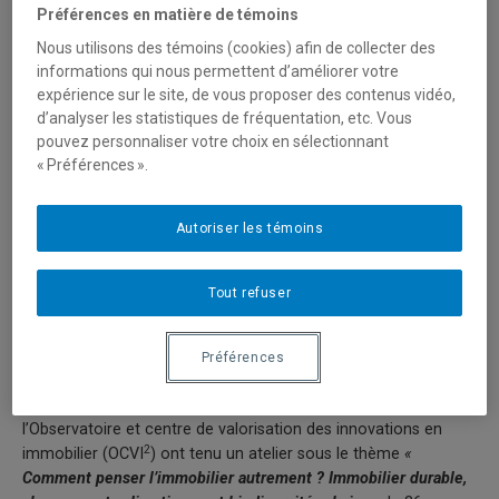
Préférences en matière de témoins
Nous utilisons des témoins (cookies) afin de collecter des
informations qui nous permettent d’améliorer votre
expérience sur le site, de vous proposer des contenus vidéo,
d’analyser les statistiques de fréquentation, etc. Vous
pouvez personnaliser votre choix en sélectionnant
« Préférences ».
Autoriser les témoins
Tout refuser
Préférences
La Chaire Ivanhoé Cambridge d’immobilier de l’ESG UQAM et
l’Observatoire et centre de valorisation des innovations en
2
immobilier (OCVI
) ont tenu un atelier sous le thème
«
Comment penser l’immobilier autrement ? Immobilier durable,