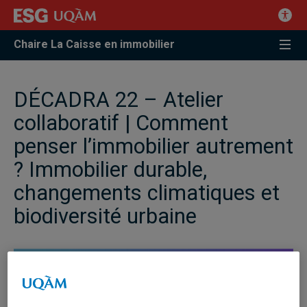
Chaire La Caisse en immobilier
DÉCADRA 22 – Atelier
collaboratif | Comment
penser l’immobilier autrement
? Immobilier durable,
changements climatiques et
biodiversité urbaine