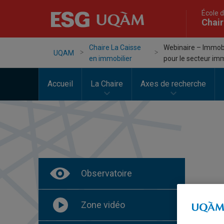
École d
Chair
Chaire La Caisse
Webinaire – Immobil
UQAM
en immobilier
pour le secteur imm
Accueil
La Chaire
Axes de recherche
Observatoire
Zone vidéo