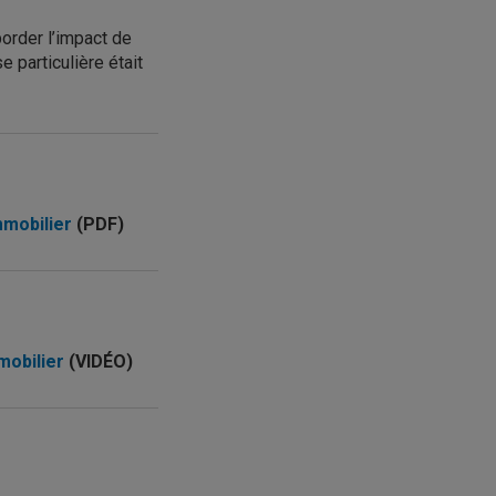
border l’impact de
 particulière était
mmobilier
(PDF)
mmobilier
(VIDÉO)