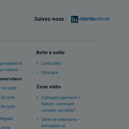
Suivez-nous :
Linkedin
Twitter
Facebook
Boîte à outils
pécialisés et
Liens utiles
sur mesure
Glossaire
niversitaire
Zone vidéo
 1er cycle
 2e cycle
Colloque Logement +
Nature : comment
 3e cycle
concilier ces défis?
llégiale
Série de webinaires –
Immobilier et
 ligne