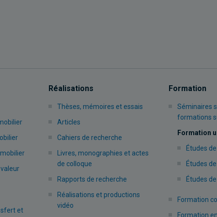
Réalisations
Formation
Thèses, mémoires et essais
Séminaires s
formations 
mobilier
Articles
Formation u
bilier
Cahiers de recherche
Études de
mobilier
Livres, monographies et actes
de colloque
Études de
 valeur
Rapports de recherche
Études de
Réalisations et productions
Formation co
vidéo
nsfert et
Formation en