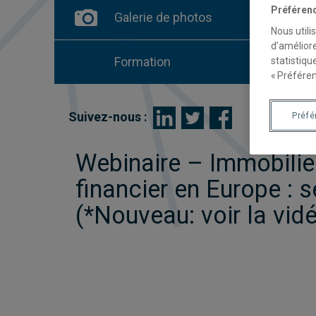
Préféren
Galerie de photos
Nous utili
d’améliore
Formation
statistiqu
« Préféren
Suivez-nous :
Préf
Webinaire – Immobilie
financier en Europe : 
(*Nouveau: voir la vid