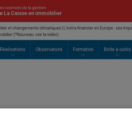
es sciences de la gestion
e La Caisse en immobilier
ier et changements climatiques | L’extra financier en Europe : ses imp
obilier (*Nouveau: voir la vidéo)
Réalisations
Observatoire
Formation
Boîte à outils