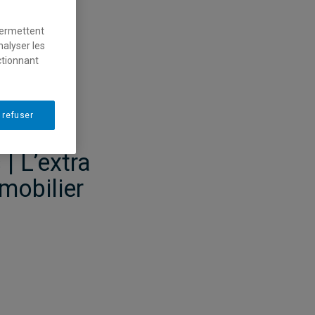
permettent
nalyser les
ctionnant
 refuser
| L’extra
mobilier