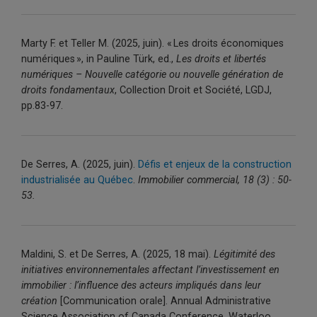
Marty F. et Teller M. (2025
, juin
)
.
« Les droits économiques
numériques »,
in
Pauline Türk,
ed
.,
Les droits et libertés
numériques – Nouvelle catégorie ou nouvelle génération de
droits fondamentaux
, Collection Droit et Société, LGDJ,
pp.83-97
.
De Serres, A. (2025, juin).
Défis et enjeux de la construction
industrialisée au Québec
.
Immobilier commercial, 18 (3) : 50-
53.
Maldini
, S. et De Serres, A. (2025, 18 mai).
Légitimité des
initiatives environnementales affectant l’investissement en
immobilier : l’influence des acteurs impliqués dans leur
création
[Communication orale].
Annual
Administrative
Science Association of Canada
Conference
, Waterloo,