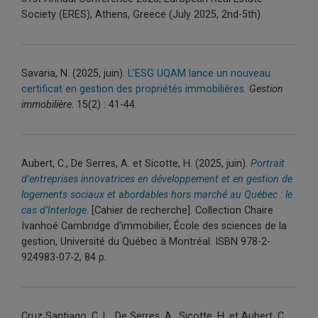
Society (ERES),
Athens
,
Greece
(
July 2025
,
2
nd-
5th
).
Savaria, N. (2025, juin).
L’ESG UQAM lance un nouveau
certificat en gestion des propriétés immobilières
.
Gestion
immobilière
. 15(2) : 41-44.
Aubert, C., De Serres, A. et Sicotte, H. (2025, juin).
Portrait
d’entreprises innovatrices en développement et en gestion de
logements sociaux et abordables hors marché au Québec : le
cas d’Interloge
.
[Cahier de recherche]. Collection Chaire
Ivanhoé Cambridge d’immobilier, École des sciences de la
gestion, Université du Québec à Montréal. ISBN 978-2-
924983-07-2, 84 p.
Cruz Santiago, C. L., De Serres, A., Sicotte, H. et Aubert, C.