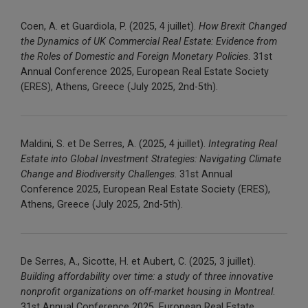
Coen, A. et
Guardiola
, P. (2025, 4 juillet).
How Brexit
Changed
the Dynamics of UK Commercial Real
Estate
:
Evidence
from
the
Roles
of Domestic and
Foreign
Monetary
Policies
.
31st
Annual
Conference
2025
,
European
Real
Estate
Society
(ERES),
Athens
,
Greece
(
July 2025
,
2
nd-
5th
).
Maldini, S. et De Serres, A. (2025, 4 juillet).
Integrating Real
Estate into Global Investment Strategies: Navigating Climate
Change and Biodiversity Challenges
. 31st Annual
Conference 2025, European Real Estate Society (ERES),
Athens, Greece (July 2025, 2nd-5th).
De Serres, A.,
Sicotte
, H. et Aubert, C. (2025, 3 juillet).
Building
affordability
over time:
a
study
of
three
innovative
nonprofit
organizations
on off-
market
housing
in
Montreal
.
31st
Annual
Conference
2025
,
European
Real
Estate