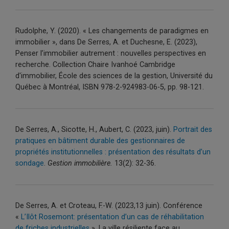
Rudolphe
, Y. (2020).
« Les changements de paradigmes en
immobilier », dans De Serres, A. et Duchesne, E. (2023),
Penser l’immobilier autrement : nouvelles perspectives en
recherche.
Collection Chaire Ivanhoé Cambridge
d'immobilier, École des sciences de la gestion, Université du
Québec à Montréal, ISBN 978-2-924983-06-5, pp. 98-121.
De Serres, A., Sicotte, H., Aubert, C. (2023, juin).
Portrait des
pratiques en bâtiment durable des gestionnaires de
propriétés institutionnelles : présentation des résultats d’un
sondage
.
Gestion immobilière.
13(2): 32-36.
De Serres, A. et Croteau, F.-W. (2023,13 juin). Conférence
«
L’Ilôt Rosemont: présentation d’un cas de réhabilitation
de friches industrielles
». La ville résiliente face au