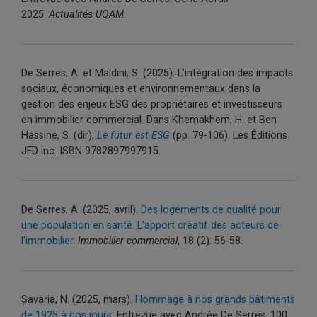
2025.
Actualités UQAM
.
De Serres, A. et Maldini, S. (2025). L’intégration des impacts
sociaux, économiques et environnementaux dans la
gestion des enjeux ESG des propriétaires et investisseurs
en immobilier commercial. Dans Khemakhem, H. et Ben
Hassine, S. (dir),
Le futur est ESG
(pp. 79-106). Les Éditions
JFD inc. ISBN 9782897997915.
De Serres, A. (2025, avril).
Des logements de qualité pour
une population en santé. L'apport créatif des acteurs de
l'immobilier
.
Immobilier commercial
, 18 (2): 56-58.
Savaria, N. (2025, mars).
Hommage à nos grands bâtiments
de 1925 à nos jours
. Entrevue avec Andrée De Serres. 100