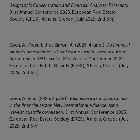
Geographic Concentration and Financial
Analysts
’
Forecasts
.
31st
Annual
Conference
2025
,
European
Real
Estate
Society (ERES),
Athens
,
Greece
(
July 2025
,
2
nd-
5th
).
Coen, A.,
Picault
, J. et Simon, A. (2025, 4 juillet).
Do financial
markets price location of real estate
assets :
evidence from
the
european
REITs sector
.
31st
Annual
Conference
2025
,
European
Real
Estate
Society (ERES),
Athens
,
Greece
(
July
2025
,
2
nd-
5th
).
Coen, A
. et al
. (2025, 4 juillet).
Real
estate
as a
dynamic
risk
in the
financial
sector
: New international
evidence
using
wavelet
quantile
correlation
.
31st
Annual
Conference
2025
,
European
Real
Estate
Society (ERES),
Athens
,
Greece
(
July
2025
,
2
nd-
5th
).