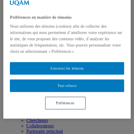
Boîte à outils
Liens utiles
Glossaire
Préférences en matière de témoins
Zone vidéo
Colloque Logement + Nature : comment concilier ces
Nous utilisons des témoins (cookies) afin de collecter des
défis?
informations qui nous permettent d’améliorer votre expérience sur
Série de webinaires – Immobilier et changements
le site, de vous proposer des contenus vidéo, d’analyser les
climatiques
statistiques de fréquentation, etc. Vous pouvez personnaliser votre
Série de webinaires – Immobilier + Biodiversité
Colloque COP15 – Immobilier + Biodiversité
choix en sélectionnant « Préférences ».
Série de webinaires – Penser l’immobilier autrement !
Colloque Immobilier + Mobilité
Innovations et modèles d’affaires en immobilier
Autoriser les témoins
Les métiers en immobilier
Carrefour de la relève en immobilier
Acfas 2016
Tout refuser
Accueil
La Chaire
Préférences
Mission
Titulaire
Comités
Chercheurs
Collaborateurs
Partenaire principal