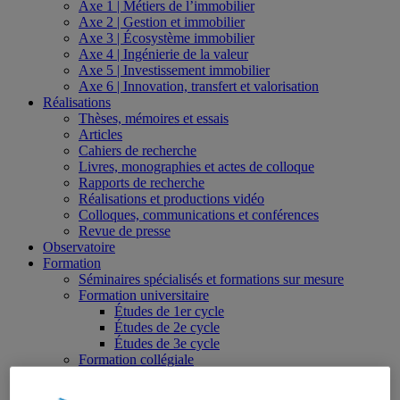
Axe 1 | Métiers de l’immobilier
Axe 2 | Gestion et immobilier
Axe 3 | Écosystème immobilier
Axe 4 | Ingénierie de la valeur
Axe 5 | Investissement immobilier
Axe 6 | Innovation, transfert et valorisation
Réalisations
Thèses, mémoires et essais
Articles
Cahiers de recherche
Livres, monographies et actes de colloque
Rapports de recherche
Réalisations et productions vidéo
Colloques, communications et conférences
Revue de presse
Observatoire
Formation
Séminaires spécialisés et formations sur mesure
Formation universitaire
Études de 1er cycle
Études de 2e cycle
Études de 3e cycle
Formation collégiale
Formation en ligne
Bourses