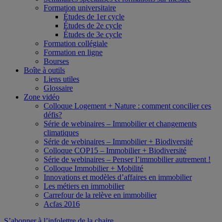
Formation universitaire
Études de 1er cycle
Études de 2e cycle
Études de 3e cycle
Formation collégiale
Formation en ligne
Bourses
Boîte à outils
Liens utiles
Glossaire
Zone vidéo
Colloque Logement + Nature : comment concilier ces
défis?
Série de webinaires – Immobilier et changements
climatiques
Série de webinaires – Immobilier + Biodiversité
Colloque COP15 – Immobilier + Biodiversité
Série de webinaires – Penser l’immobilier autrement !
Colloque Immobilier + Mobilité
Innovations et modèles d’affaires en immobilier
Les métiers en immobilier
Carrefour de la relève en immobilier
Acfas 2016
S’abonner à l’infolettre de la chaire