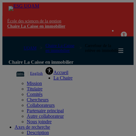
École des sciences de la gestion
Chaire La Caisse en immobilier
Chaire La Caisse
Carrefour de la
UQAM
en immobilier
relève en immobilier
Chaire La Caisse en immobilier
Accueil
Français
English
La Chaire
Mission
Titulaire
Comités
Chercheurs
Collaborateurs
Partenaire principal
Autre collaborateur
Nous joindre
Axes de recherche
Description