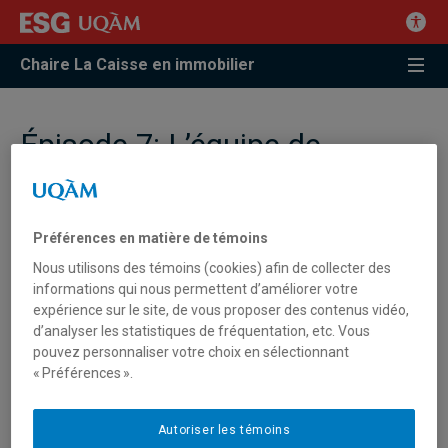
Chaire La Caisse en immobilier
Épisode 7: L’équipe de
gestion en immobilier
Le ou la gestionnaire d’immeubles, qu’il s’agisse d’immeubles
Préférences en matière de témoins
multi-résidentiels, à bureaux, commerciaux, industriels ou à
Nous utilisons des témoins (cookies) afin de collecter des
usage mixte, doit relever de nombreux défis. Il doit apprendre
informations qui nous permettent d’améliorer votre
à résoudre rapidement et régulièrement divers types de
expérience sur le site, de vous proposer des contenus vidéo,
problèmes, mais surtout, le gestionnaire doit maitriser des
d’analyser les statistiques de fréquentation, etc. Vous
connaissances variées en gestion technique de bâtiments,
pouvez personnaliser votre choix en sélectionnant
urbanisme, gestion des risques, marketing, droit, analyse
« Préférences ».
financière et comptabilité. Enfin, il doit développer et acquérir
les compétences nécessaires pour communiquer
Autoriser les témoins
efficacement avec ses collaborateurs, fournisseurs de