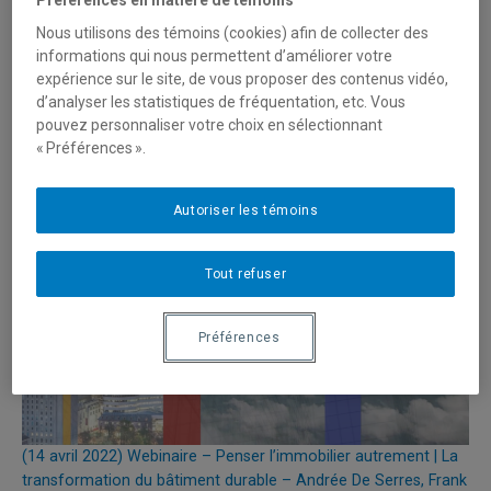
Nous utilisons des témoins (cookies) afin de collecter des
informations qui nous permettent d’améliorer votre
expérience sur le site, de vous proposer des contenus vidéo,
d’analyser les statistiques de fréquentation, etc. Vous
(19 mai 2022) Webinaire – Penser l’immobilier autrement |
pouvez personnaliser votre choix en sélectionnant
Adapter les stratégies d’investissement dans un monde
« Préférences ».
complexe – Debbie Cordeiro, Joannie Tanguay, Andrée De
Serres, Fabien Durif
Autoriser les témoins
Tout refuser
Préférences
(14 avril 2022) Webinaire – Penser l’immobilier autrement | La
transformation du bâtiment durable – Andrée De Serres, Frank