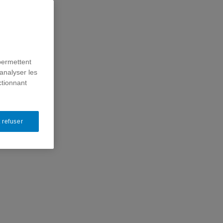
permettent
analyser les
ctionnant
 refuser