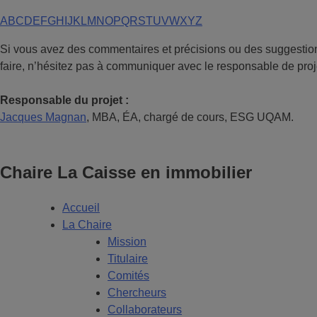
A
B
C
D
E
F
G
H
I
J
K
L
M
N
O
P
Q
R
S
T
U
V
W
X
Y
Z
Si vous avez des commentaires et précisions ou des suggestion
faire, n’hésitez pas à communiquer avec le responsable de proj
Responsable du projet :
Jacques Magnan
, MBA, ÉA, chargé de cours, ESG UQAM.
Chaire La Caisse en immobilier
Accueil
La Chaire
Mission
Titulaire
Comités
Chercheurs
Collaborateurs