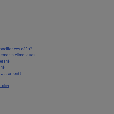
ncilier ces défis?
gements climatiques
ersité
ité
 autrement !
bilier