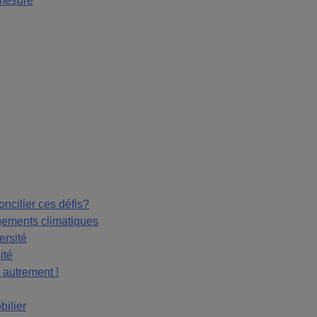
 mesure
ncilier ces défis?
gements climatiques
ersité
ité
 autrement !
bilier