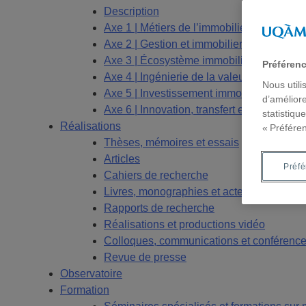
Description
Axe 1 | Métiers de l’immobilier
Axe 2 | Gestion et immobilier
Axe 3 | Écosystème immobilier
Préféren
Axe 4 | Ingénierie de la valeur
Nous utili
Axe 5 | Investissement immobilier
d’améliore
Axe 6 | Innovation, transfert et valorisation
statistiqu
Réalisations
« Préfére
Thèses, mémoires et essais
Articles
Préf
Cahiers de recherche
Livres, monographies et actes de colloqu
Rapports de recherche
Réalisations et productions vidéo
Colloques, communications et conférenc
Revue de presse
Observatoire
Formation