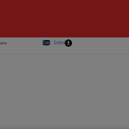
Chaire La Caisse en i
Français
English
aire