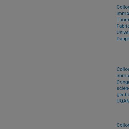
Collo
immob
Thoma
Fabri
Unive
Dauph
Collo
immob
Dongm
scien
gesti
UQA
Collo