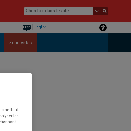
Français
English
Zone vidéo
permettent
nalyser les
n
ctionnant
lvain