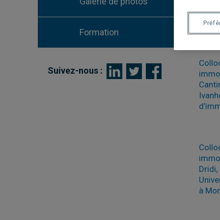
bienv
Galerie de photos
Préf
Formation
Collo
Suivez-nous :
immob
Canti
Ivanh
d’imm
Collo
immob
Dridi
Unive
à Mon