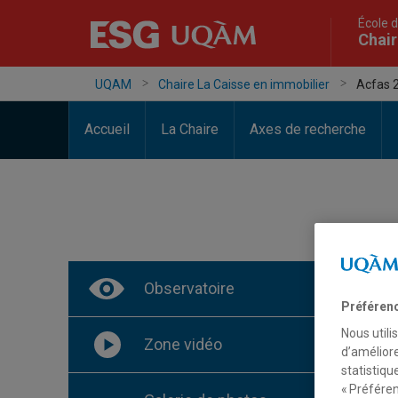
École d
Chair
UQAM
Chaire La Caisse en immobilier
Acfas 
Accueil
La Chaire
Axes de recherche
Ac
Observatoire
Préféren
Nous utili
Zone vidéo
d’améliore
Collo
statistiqu
immob
« Préféren