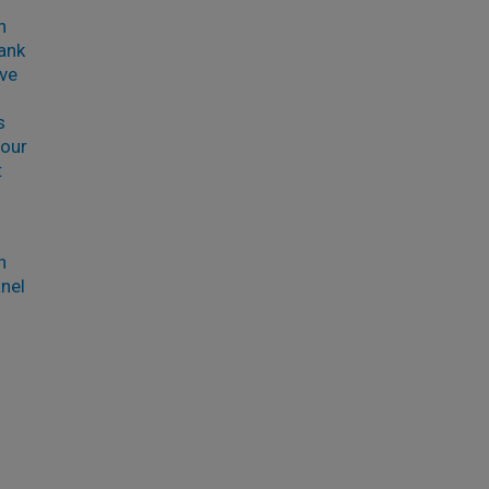
n
ank
ive
s
pour
t
n
nel