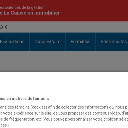
es sciences de la gestion
e La Caisse en immobilier
2016
Réalisations
Observatoire
Formation
Boîte à outils
fas 2016
ces en matière de témoins
sons des témoins (cookies) afin de collecter des informations qui nous 
r votre expérience sur le site, de vous proposer des contenus vidéo, d’a
que 497 en
Colloque 497 en
Colloque 497 e
es de fréquentation, etc. Vous pouvez personnaliser votre choix en séle
ilier – Mot de
immobilier – Andrée
immobilier – Sy
ces ».