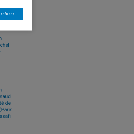
lus
 refuser
n
chel
é
n
rnaud
té de
(Paris
ssafi