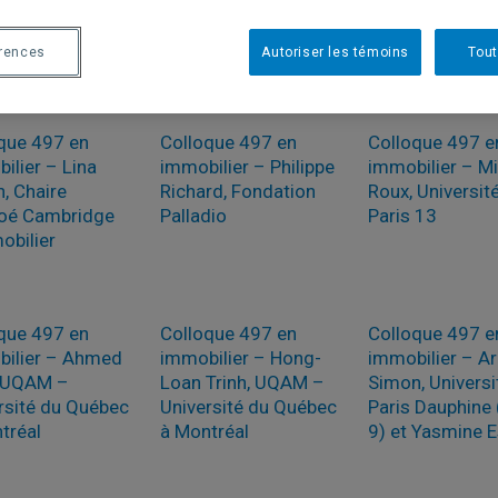
enue
De Serres, Chaire
Villiard, GP
Ivanhoé Cambridge
Gouvernance P
d’immobilier
érences
Autoriser les témoins
Tout
que 497 en
Colloque 497 en
Colloque 497 e
ilier – Lina
immobilier – Philippe
immobilier – Mi
n, Chaire
Richard, Fondation
Roux, Universit
oé Cambridge
Palladio
Paris 13
obilier
que 497 en
Colloque 497 en
Colloque 497 e
ilier – Ahmed
immobilier – Hong-
immobilier – A
, UQAM –
Loan Trinh, UQAM –
Simon, Universi
rsité du Québec
Université du Québec
Paris Dauphine 
tréal
à Montréal
9) et Yasmine E