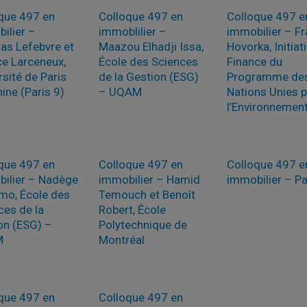
que 497 en
Colloque 497 en
Colloque 497 e
ilier –
immoblilier –
immobilier – Fr
s Lefebvre et
Maazou Elhadji Issa,
Hovorka, Initiat
ce Larceneux,
École des Sciences
Finance du
rsité de Paris
de la Gestion (ESG)
Programme de
ine (Paris 9)
– UQAM
Nations Unies 
l’Environnemen
que 497 en
Colloque 497 en
Colloque 497 e
ilier – Nadège
immobilier – Hamid
immobilier – Pa
o, École des
Temouch et Benoît
ces de la
Robert, École
on (ESG) –
Polytechnique de
M
Montréal
que 497 en
Colloque 497 en