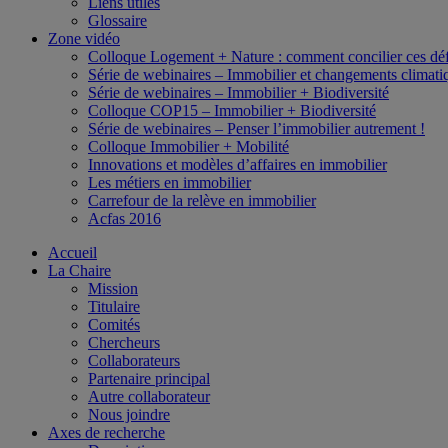
Liens utiles
Glossaire
Zone vidéo
Colloque Logement + Nature : comment concilier ces déf
Série de webinaires – Immobilier et changements climati
Série de webinaires – Immobilier + Biodiversité
Colloque COP15 – Immobilier + Biodiversité
Série de webinaires – Penser l’immobilier autrement !
Colloque Immobilier + Mobilité
Innovations et modèles d’affaires en immobilier
Les métiers en immobilier
Carrefour de la relève en immobilier
Acfas 2016
Accueil
La Chaire
Mission
Titulaire
Comités
Chercheurs
Collaborateurs
Partenaire principal
Autre collaborateur
Nous joindre
Axes de recherche