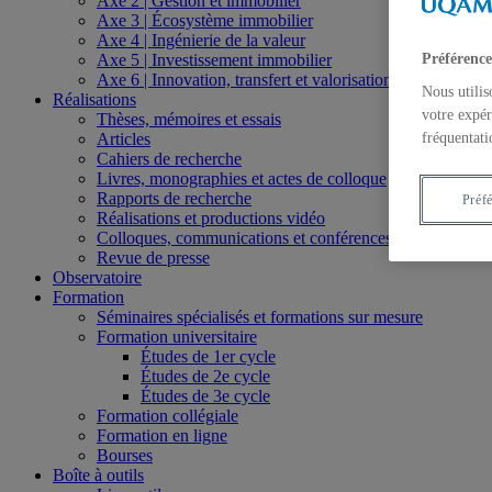
Axe 2 | Gestion et immobilier
Axe 3 | Écosystème immobilier
Axe 4 | Ingénierie de la valeur
Axe 5 | Investissement immobilier
Préférence
Axe 6 | Innovation, transfert et valorisation
Nous utilis
Réalisations
votre expér
Thèses, mémoires et essais
Articles
fréquentati
Cahiers de recherche
Livres, monographies et actes de colloque
Rapports de recherche
Préf
Réalisations et productions vidéo
Colloques, communications et conférences
Revue de presse
Observatoire
Formation
Séminaires spécialisés et formations sur mesure
Formation universitaire
Études de 1er cycle
Études de 2e cycle
Études de 3e cycle
Formation collégiale
Formation en ligne
Bourses
Boîte à outils