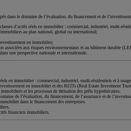
pés dans le domaine de l’évaluation, du financement et de l’investisseme
asses d’actifs réels en immobilier : commercial, industriel, multi-résiden
fs immobiliers au plan national, global ou international;
investissement en immobilier;
cation associées aux risques environnementaux et au bâtiment durable (
dans une perspective nationale et internationale.
 réels en immobilier : commercial, industriel, multi-résidentiels et à usag
investissement en immobilier et des REITs (Real Estate Investment Trust
mobiliers et les processus de titrisation des prêts hypothécaires.
 domaine de l’évaluation, du financement, de l’assurance et de l’investi
n immobilier dans le financement des entreprises.
liers.
ifs financiers immobiliers.