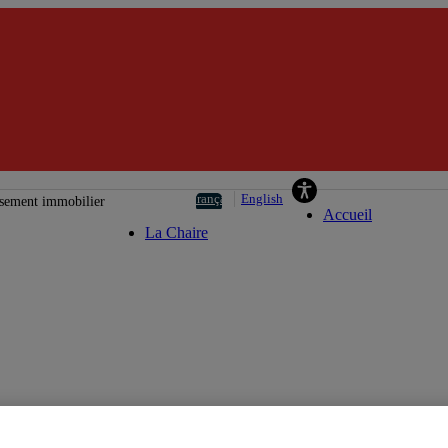
Chaire La Cais
Français
English
ssement immobilier
Accueil
La Chaire