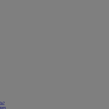
is?
ques