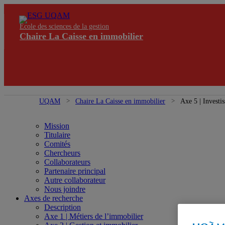
École des sciences de la gestion
Chaire La Caisse en immobilier
UQAM
Chaire La Caisse en immobilier
Axe 5 | Investi
Mission
Titulaire
Comités
Chercheurs
Collaborateurs
Partenaire principal
Autre collaborateur
Nous joindre
Axes de recherche
Description
Axe 1 | Métiers de l’immobilier