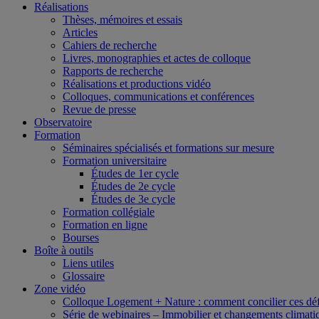
Réalisations
Thèses, mémoires et essais
Articles
Cahiers de recherche
Livres, monographies et actes de colloque
Rapports de recherche
Réalisations et productions vidéo
Colloques, communications et conférences
Revue de presse
Observatoire
Formation
Séminaires spécialisés et formations sur mesure
Formation universitaire
Études de 1er cycle
Études de 2e cycle
Études de 3e cycle
Formation collégiale
Formation en ligne
Bourses
Boîte à outils
Liens utiles
Glossaire
Zone vidéo
Colloque Logement + Nature : comment concilier ces déf
Série de webinaires – Immobilier et changements climati