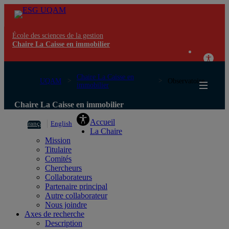
École des sciences de la gestion
Chaire La Caisse en immobilier
Chaire La Caisse en
UQAM
Observatoire
immobilier
Chaire La Caisse en immobilier
Accueil
Français
English
La Chaire
Mission
Titulaire
Comités
Chercheurs
Collaborateurs
Partenaire principal
Autre collaborateur
Nous joindre
Axes de recherche
Description