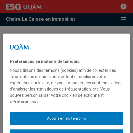
Chaire La Caisse en immobilier
Épisode 3: Le juriste en droit
immobilier
Préférences en matière de témoins
Un des nouveaux défis pour la relève en droit immobilier, c’est
Nous utilisons des témoins (cookies) afin de collecter des
informations qui nous permettent d’améliorer votre
apprendre à fournir à ses clients les services de conseils
expérience sur le site, de vous proposer des contenus vidéo,
juridiques adaptés à tous leurs besoins immobiliers ou à
d’analyser les statistiques de fréquentation, etc. Vous
chacun de leurs projets immobiliers. C’est aussi se retrouver
pouvez personnaliser votre choix en sélectionnant
au centre de négociations ou de litiges avec les locataires, les
« Préférences ».
fournisseurs, le voisinage, le propriétaire, la ville, le prêteur,
l’investisseur et même la communauté.
Autoriser les témoins