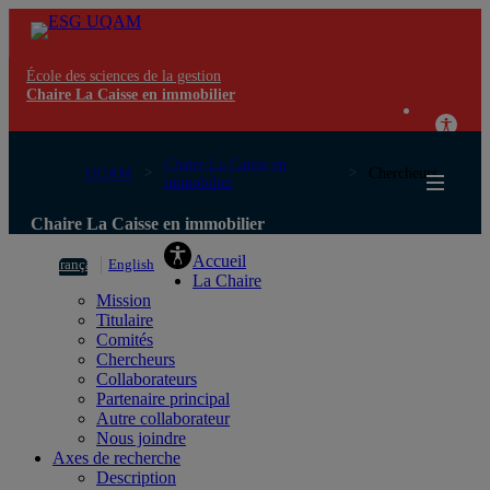
École des sciences de la gestion
Chaire La Caisse en immobilier
Chaire La Caisse en
UQAM
Chercheurs
immobilier
Chaire La Caisse en immobilier
Accueil
Français
English
La Chaire
Mission
Titulaire
Comités
Chercheurs
Collaborateurs
Partenaire principal
Autre collaborateur
Nous joindre
Axes de recherche
Description