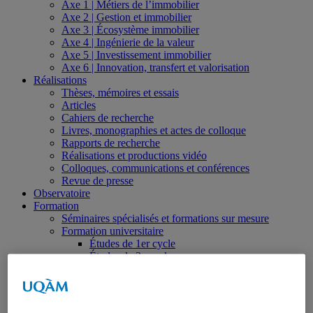
Axe 1 | Métiers de l’immobilier
Axe 2 | Gestion et immobilier
Axe 3 | Écosystème immobilier
Axe 4 | Ingénierie de la valeur
Axe 5 | Investissement immobilier
Axe 6 | Innovation, transfert et valorisation
Réalisations
Thèses, mémoires et essais
Articles
Cahiers de recherche
Livres, monographies et actes de colloque
Rapports de recherche
Réalisations et productions vidéo
Colloques, communications et conférences
Revue de presse
Observatoire
Formation
Séminaires spécialisés et formations sur mesure
Formation universitaire
Études de 1er cycle
Études de 2e cycle
Études de 3e cycle
Formation collégiale
Formation en ligne
Bourses