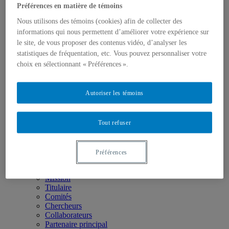
Boîte à outils
Préférences en matière de témoins
Liens utiles
Nous utilisons des témoins (cookies) afin de collecter des
Glossaire
Zone vidéo
informations qui nous permettent d’améliorer votre expérience sur
Colloque Logement + Nature : comment concilier ces
le site, de vous proposer des contenus vidéo, d’analyser les
défis?
statistiques de fréquentation, etc. Vous pouvez personnaliser votre
Série de webinaires – Immobilier et changements
choix en sélectionnant « Préférences ».
climatiques
Série de webinaires – Immobilier + Biodiversité
Colloque COP15 – Immobilier + Biodiversité
Autoriser les témoins
Série de webinaires – Penser l’immobilier autrement !
Colloque Immobilier + Mobilité
Innovations et modèles d’affaires en immobilier
Tout refuser
Les métiers en immobilier
Carrefour de la relève en immobilier
Acfas 2016
Préférences
Accueil
La Chaire
Mission
Titulaire
Comités
Chercheurs
Collaborateurs
Partenaire principal