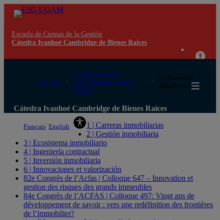
Escuela de Ciensas de la Gestión
Cátedra Ivanhoé Cambridge de Bienes Raíces
Cátedra Ivanhoé
5 | Inversión
UQAM
Cambridge de Bienes
inmobiliaria
Raíces
Cátedra Ivanhoé Cambridge de Bienes Raíces
1 | Carreras inmobiliarias
Français
English
2 | Gestión inmobiliaria
3 | Ecosistema inmobiliario
4 | Ingeniería contractual
5 | Inversión inmobiliaria
6 | Innovaciones et valorización
82e Congrès de l’Acfas | Colloque 647 – Innovation et
gestion des risques des grands immeubles
84e Congrès de l’ACFAS | Colloque 497: Vingt ans de
développement de savoir : vers une redéfinition des frontières
de l’immobilier?