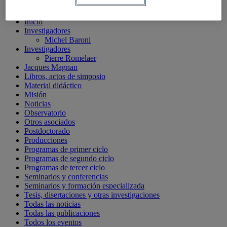
Glosario
Informes de investigación
Inicio
Investigadores
Michel Baroni
Investigadores
Pierre Romelaer
Jacques Magnan
Libros, actos de simposio
Material didáctico
Misión
Noticias
Observatorio
Otros asociados
Postdoctorado
Producciones
Programas de primer ciclo
Programas de segundo ciclo
Programas de tercer ciclo
Seminarios y conferencias
Seminarios y formación especializada
Tesis, disertaciones y otras investigaciones
Todas las noticias
Todas las publicaciones
Todos los eventos