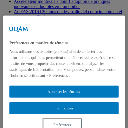
Accélérateur montréalais pour l’adoption de pratiques
innovantes et durables en immobilier
ACFAS 2016 | 20 años de desarrollo del conocimiento en el
sector inmobiliario
Ahlem Hajjem
Andrée De Serres, LL.L., MBA, Ph.D.
Artículos
Asociado principal
Becas
Préférences en matière de témoins
Benoit Lefebvre, Ph.D.
Nous utilisons des témoins (cookies) afin de collecter des
Carreras inmobiliarias – Vídeos cortos
informations qui nous permettent d’améliorer votre expérience sur
Carreras inmobiliarias – Vídeos de conferencias y seminarios
Colaboradores
le site, de vous proposer des contenus vidéo, d’analyser les
Michel Baroni
statistiques de fréquentation, etc. Vous pouvez personnaliser votre
Comités
choix en sélectionnant « Préférences ».
Alain Coën
Contáctenos
Descripción
Autoriser les témoins
Documentos de investigación
Enlaces útiles
Enlaces útiles
Tout refuser
Formación colegial
Formación en línea
Frank Hovorka
Galería de fotos
Préférences