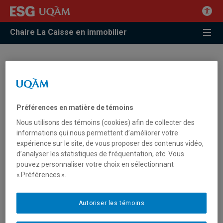
Chaire La Caisse en immobilier
Témoignage de Ahlem
Hajjem | 25 ans de la Chaire
Ivanhoé Cambridge
Préférences en matière de témoins
d’immobilier, ESG UQAM
Nous utilisons des témoins (cookies) afin de collecter des
informations qui nous permettent d’améliorer votre
expérience sur le site, de vous proposer des contenus vidéo,
Ce témoignage de Ahlem Hajjem, Professeure, Département
d’analyser les statistiques de fréquentation, etc. Vous
de marketing, ESG UQAM, a été réalisé dans le cadre des
pouvez personnaliser votre choix en sélectionnant
activités soulignant les 25 ans de la Chaire Ivanhoé Cambridge
« Préférences ».
d’immobilier de l’ESG UQAM.
Autoriser les témoins