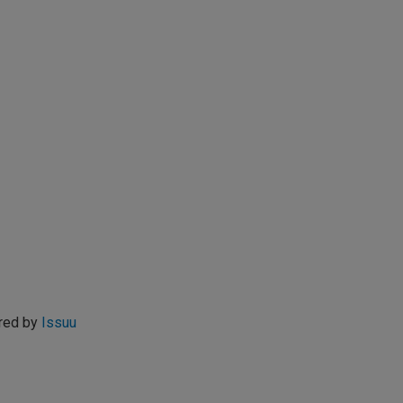
red by
Issuu