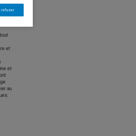
 refuser
tout
re et
s
ine et
ont
age
ier au
ues.