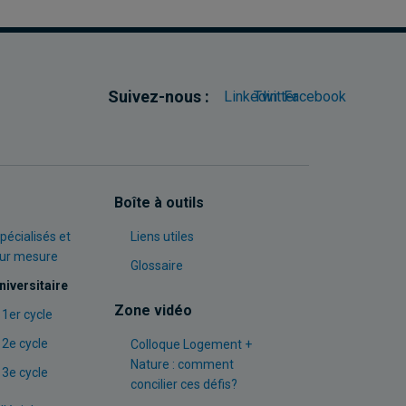
Suivez-nous :
Linkedin
Twitter
Facebook
Boîte à outils
pécialisés et
Liens utiles
sur mesure
Glossaire
niversitaire
Zone vidéo
 1er cycle
 2e cycle
Colloque Logement +
Nature : comment
 3e cycle
concilier ces défis?