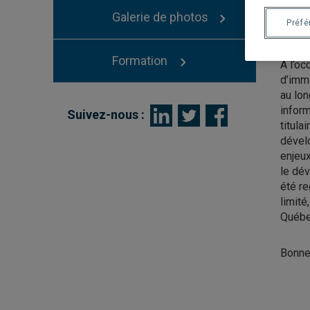
Galerie de photos
re
Préf
Formation
À l’oc
d’imm
au lon
infor
Suivez-nous :
titula
dévelo
enjeux
le dé
été re
limité
Québe
Bonne 