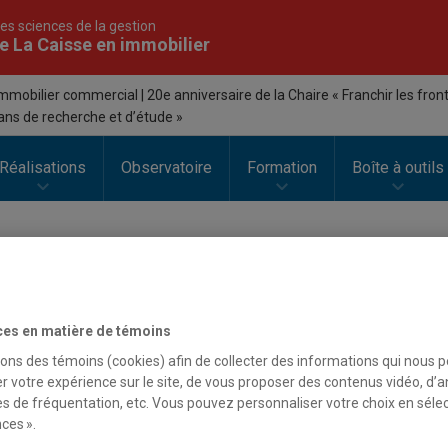
es sciences de la gestion
e La Caisse en immobilier
Immobilier commercial | 20e anniversaire de la Chaire « Franchir les fron
 ans de recherche et d’étude »
Réalisations
Observatoire
Formation
Boîte à outils
ition spéciale – Immobilier
ces en matière de témoins
mmercial | 20e anniversaire d
sons des témoins (cookies) afin de collecter des informations qui nous 
r votre expérience sur le site, de vous proposer des contenus vidéo, d’a
Chaire « Franchir les frontière
es de fréquentation, etc. Vous pouvez personnaliser votre choix en séle
ces ».
 l’immobilier: 20 ans de