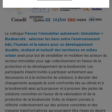
Le colloque
Penser l’immobilier autrement | Immobilier +
Biodiversité : valoriser les liens entre l’environnement
bâti, l’humain et la nature pour un développement
durable, résilient et inclusif des territoires en milieu
urbain
avait pour but de sensibiliser et mobiliser les acteurs du
secteur immobilier pour agir collectivement en faveur de la
protection et du développement de la biodiversité. Les
participants étaient invités à participer activement aux
discussions et à la recherche de solutions, à discuter des
changements auxquels ils sont confrontés liés au climat et à
la biodiversité ainsi qu’à proposer et à prioriser des pistes de
solutions concrètes en faveur de la valorisation et de la
protection de la biodiversité. Enfin, ils étaient conviés à
réfléchir collectivement sur des actions concrètes et des
mesures transformatrices qui pourraient être mises en œuvre