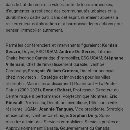
dans le but de réduire la vulnérabilité de leurs immeubles,
d’augmenter la résilience des communautés urbaines et la
durabilité du cadre bâti. Dans cet esprit, ils étaient appelés à
resserrer leur collaboration et à harmoniser leurs actions pour
penser l’immobilier autrement.
Parmi les conférenciers et intervenants figuraient :
Komlan
Sedzro
, Doyen, ESG UQAM;
Andrée De Serres
, Titulaire,
Chaire Ivanhoé Cambridge d’immobilier, ESG UQAM;
Stéphane
Villemain
, Chef de l’investissement durable, Ivanhoé
Cambridge;
François William Croteau
, Directeur principal
chez Innovitech – Stratégie et innovation pour les villes
résilientes. Maire d’arrondissement | Rosemont – La Petite-
Patrie (2009-2021);
Benoit Robert
, Professeur, Directeur du
Centre risque & performance, Polytechnique Montréal;
Éric
Pineault
, Professeur, Directeur scientifique, Pôle sur la ville
résiliente, UQAM;
Joannie Tanguay
, Vice-présidente, Stratégie
et exécution, Ivanhoé Cambridge;
Stephan Déry
, Sous-
ministre adjoint des Services immobiliers, Services publics et
Approvisionnement Canada, Gouvernement du Canada;