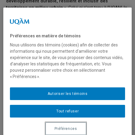
développement durable, résilient et inclusif des
territoires en milieu urbain »
. Celui-ci s’est tenu à l’UQAM, le
15 décembre, en parallèle à la COP15 sur la biodiversité qui se
déroulait à Montréal du 7 au 19 décembre 2022 et à l’issue de
laquelle un
accord historique
a été signé sur la biodiversité:
Le
cadre mondial Kunming-Montréal
.
Préférences en matière de témoins
Nous utilisons des témoins (cookies) afin de collecter des
informations qui nous permettent d’améliorer votre
expérience sur le site, de vous proposer des contenus vidéo,
d’analyser les statistiques de fréquentation, etc. Vous
pouvez personnaliser votre choix en sélectionnant
« Préférences ».
Autoriser les témoins
Tout refuser
Préférences