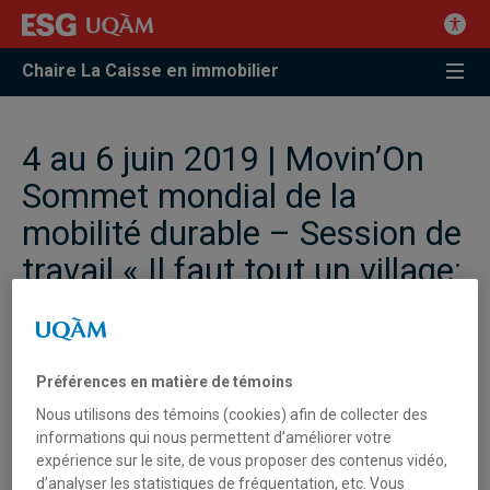
Chaire La Caisse en immobilier
4 au 6 juin 2019 | Movin’On
Sommet mondial de la
mobilité durable – Session de
travail « Il faut tout un village:
réunir la mobilité et
l’immobilier pour propulser la
durabilité sociale »
Préférences en matière de témoins
Nous utilisons des témoins (cookies) afin de collecter des
informations qui nous permettent d’améliorer votre
Session de travail - Movin’On
expérience sur le site, de vous proposer des contenus vidéo,
d’analyser les statistiques de fréquentation, etc. Vous