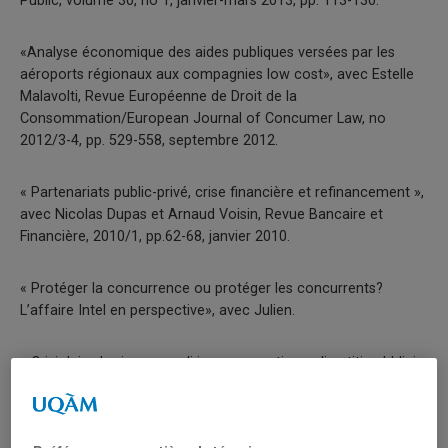
Public, volume 30, no 1, janvier-mars 2013, pp. 113-130.
«Analyse économique des aides publiques versées par les
aéroports régionaux aux compagnies low cost», avec Estelle
Malavolti, Revue Européenne de Droit de la
Consommation/European Journal of Concumer Law, no
2012/3-4, pp. 529-558, septembre 2012.
« Partenariats public-privé, crise financière et refinancement »,
avec Nicolas Dupas et Arnaud Voisin, Revue Bancaire et
Financière, 2010/1, pp.62-68, janvier 2010.
« Protéger la concurrence ou protéger les concurrents?
L’affaire Intel en perspective», avec Julien.
« Crisi dei subprimes : quali insegnamenti per gli entiti pubblici
locali francesi ?», avec Tobiolo Gianella, Rivista Italiana di
Ragioneria e di Economia Aziendale, anno CVIII, no 9, e 10,
settembre et ottobre 2008, pp.631-637.