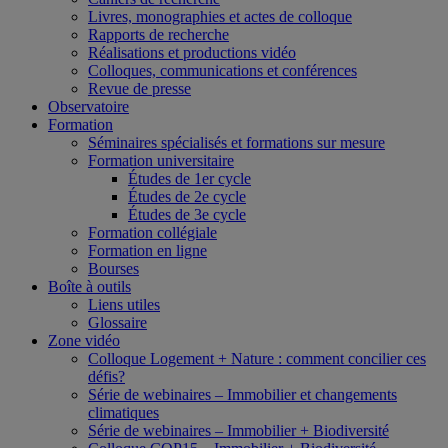
Livres, monographies et actes de colloque
Rapports de recherche
Réalisations et productions vidéo
Colloques, communications et conférences
Revue de presse
Observatoire
Formation
Séminaires spécialisés et formations sur mesure
Formation universitaire
Études de 1er cycle
Études de 2e cycle
Études de 3e cycle
Formation collégiale
Formation en ligne
Bourses
Boîte à outils
Liens utiles
Glossaire
Zone vidéo
Colloque Logement + Nature : comment concilier ces
défis?
Série de webinaires – Immobilier et changements
climatiques
Série de webinaires – Immobilier + Biodiversité