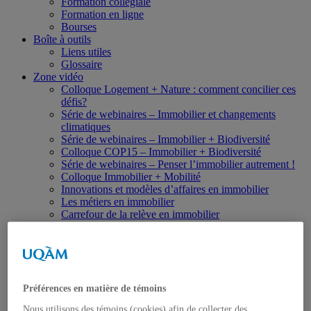
Formation collégiale
Formation en ligne
Bourses
Boîte à outils
Liens utiles
Glossaire
Zone vidéo
Colloque Logement + Nature : comment concilier ces
défis?
Série de webinaires – Immobilier et changements
climatiques
Série de webinaires – Immobilier + Biodiversité
Colloque COP15 – Immobilier + Biodiversité
Série de webinaires – Penser l’immobilier autrement !
Colloque Immobilier + Mobilité
Innovations et modèles d’affaires en immobilier
Les métiers en immobilier
Carrefour de la relève en immobilier
Acfas 2016
Accueil
La Chaire
Mission
Titulaire
Préférences en matière de témoins
Comités
Nous utilisons des témoins (cookies) afin de collecter des