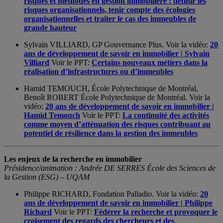
risques et méthodes en gestion immobilière : définir les
risques organisationnels, tenir compte des écologies
organisationnelles et traiter le cas des immeubles de
grande hauteur
Sylvain VILLIARD, GP Gouvernance Plus. Voir la vidéo:
20
ans de développement de savoir en immobilier | Sylvain
Villiard
Voir le PPT:
Certains nouveaux métiers dans la
réalisation d’infrastructures ou d’immeubles
Hamid TEMOUCH, École Polytechnique de Montréal,
Benoît ROBERT École Polytechnique de Montréal. Voir la
vidéo:
20 ans de développement de savoir en immobilier |
Hamid Temouch
Voir le PPT:
La continuité des activités
comme moyen d’atténuation des risques contribuant au
potentiel de résilience dans la gestion des immeubles
Les enjeux de la recherche en immobilier
Présidence/animation : Andrée DE SERRES École des Sciences de
la Gestion (ESG) – UQAM
Philippe RICHARD, Fondation Palladio. Voir la vidéo:
20
ans de développement de savoir en immobilier | Philippe
Richard
Voir le PPT:
Fédérer la recherche et provoquer le
croisement des regards des chercheurs et des