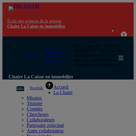
École des sciences de la gestion
Chaire La Caisse en immobilier
84e Congrès de l’ACFAS |
Chaire La
Colloque 497: Vingt ans de
UQAM
Caisse en
développement de savoir :
immobilier
vers une redéfinition des
frontières de l’immobilier?
Chaire La Caisse en immobilier
Accueil
Français
English
La Chaire
Mission
Titulaire
Comités
Chercheurs
Collaborateurs
Partenaire principal
Autre collaborateur