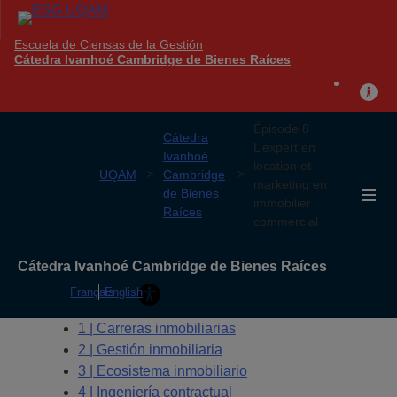
Escuela de Ciensas de la Gestión
Cátedra Ivanhoé Cambridge de Bienes Raíces
Épisode 8 :
Cátedra
L’expert en
Ivanhoé
location et
UQAM
Cambridge
marketing en
de Bienes
immobilier
Raíces
commercial
Cátedra Ivanhoé Cambridge de Bienes Raíces
Français
English
1 | Carreras inmobiliarias
2 | Gestión inmobiliaria
3 | Ecosistema inmobiliario
4 | Ingeniería contractual