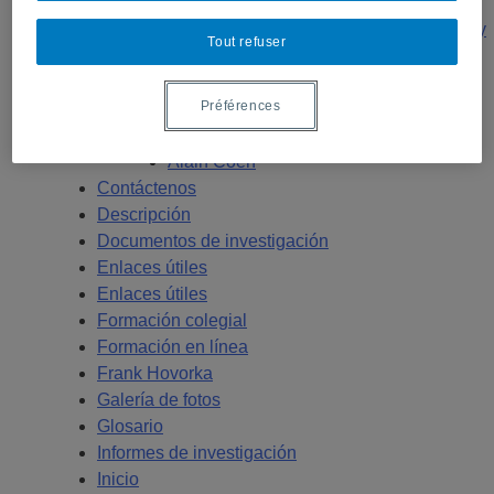
Carreras inmobiliarias – Vídeos cortos
Carreras inmobiliarias – Vídeos de conferencias y
Tout refuser
seminarios
Colaboradores
Préférences
Michel Baroni
Comités
Alain Coën
Contáctenos
Descripción
Documentos de investigación
Enlaces útiles
Enlaces útiles
Formación colegial
Formación en línea
Frank Hovorka
Galería de fotos
Glosario
Informes de investigación
Inicio