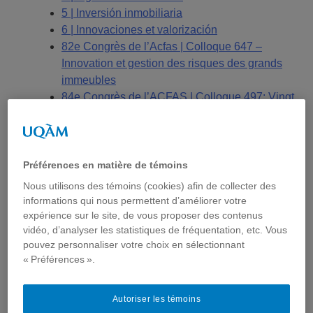
5 | Inversión inmobiliaria
6 | Innovaciones et valorización
82e Congrès de l’Acfas | Colloque 647 –
Innovation et gestion des risques des grands
immeubles
84e Congrès de l’ACFAS | Colloque 497: Vingt
ans de développement de savoir : vers une
redéfinition des frontières de l’immobilier?
Accélérateur montréalais pour l’adoption de
pratiques innovantes et durables en immobilier
Préférences en matière de témoins
ACFAS 2016 | 20 años de desarrollo del
Nous utilisons des témoins (cookies) afin de collecter des
conocimiento en el sector inmobiliario
informations qui nous permettent d’améliorer votre
Ahlem Hajjem
expérience sur le site, de vous proposer des contenus
vidéo, d’analyser les statistiques de fréquentation, etc. Vous
Andrée De Serres, LL.L., MBA, Ph.D.
pouvez personnaliser votre choix en sélectionnant
Artículos
« Préférences ».
Asociado principal
Becas
Benoit Lefebvre, Ph.D.
Autoriser les témoins