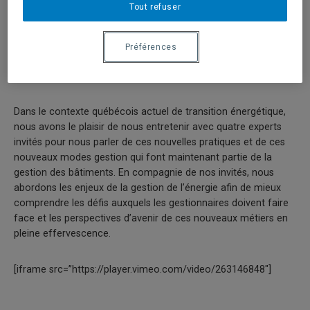
Tout refuser
doit être aussi intégrée aux différents services de gestion
technique et de gestion administrative en place. La gestion de
l’énergie est une véritable spécialité en gestion d’immeuble qui
Préférences
contribue de façon significative à la performance globale d’un
bâtiment.
Dans le contexte québécois actuel de transition énergétique,
nous avons le plaisir de nous entretenir avec quatre experts
invités pour nous parler de ces nouvelles pratiques et de ces
nouveaux modes gestion qui font maintenant partie de la
gestion des bâtiments. En compagnie de nos invités, nous
abordons les enjeux de la gestion de l’énergie afin de mieux
comprendre les défis auxquels les gestionnaires doivent faire
face et les perspectives d’avenir de ces nouveaux métiers en
pleine effervescence.
[iframe src=”https://player.vimeo.com/video/263146848″]