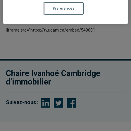
Conférencier : Jean Laurin, président et chef de la direction
Préférences
chez Newmark Knight Frank Devencore
[iframe src=”https://tv.uqam.ca/embed/54908″]
Chaire Ivanhoé Cambridge
d'immobilier
Suivez-nous :