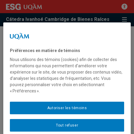
Cátedra Ivanhoé Cambridge de Bienes Raíces
Épisode 1: Le courtier et
conseiller en immobilier
Préférences en matière de témoins
Nous utilisons des témoins (cookies) afin de collecter des
commercial
informations qui nous permettent d’améliorer votre
expérience sur le site, de vous proposer des contenus vidéo,
d’analyser les statistiques de fréquentation, etc. Vous
Un des nouveaux défis pour la relève en conseil et en courtage
pouvez personnaliser votre choix en sélectionnant
en immobilier, c’est d’abord d’apprendre à connaître le marché
« Préférences ».
immobilier, les immeubles bâtis et les projets à venir pour
pouvoir répondre aux besoins de ses clients, du secteur privé
comme du secteur public. C’est aussi d’apprendre à saisir leurs
Autoriser les témoins
besoins en espaces afin de pouvoir leur offrir des solutions
personnalisées et adaptées à leur vision, à leur stratégie et au
Tout refuser
développement de leurs affaires.