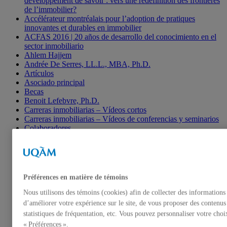
développement de savoir : vers une redéfinition des frontières
de l’immobilier?
Accélérateur montréalais pour l’adoption de pratiques
innovantes et durables en immobilier
ACFAS 2016 | 20 años de desarrollo del conocimiento en el
sector inmobiliario
Ahlem Hajjem
Andrée De Serres, LL.L., MBA, Ph.D.
Artículos
Asociado principal
Becas
Benoit Lefebvre, Ph.D.
Carreras inmobiliarias – Vídeos cortos
Carreras inmobiliarias – Vídeos de conferencias y seminarios
Colaboradores
Michel Baroni
Comités
Alain Coën
Contáctenos
Descripción
Préférences en matière de témoins
Documentos de investigación
Enlaces útiles
Nous utilisons des témoins (cookies) afin de collecter des informations
Enlaces útiles
d’améliorer votre expérience sur le site, de vous proposer des contenus
Formación colegial
statistiques de fréquentation, etc. Vous pouvez personnaliser votre choi
Formación en línea
« Préférences ».