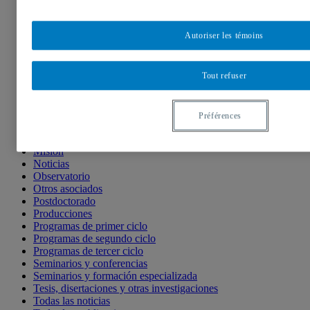
Frank Hovorka
Galería de fotos
Glosario
Autoriser les témoins
Informes de investigación
Inicio
Investigadores
Tout refuser
Michel Baroni
Investigadores
Pierre Romelaer
Jacques Magnan
Préférences
Libros, actos de simposio
Material didáctico
Misión
Noticias
Observatorio
Otros asociados
Postdoctorado
Producciones
Programas de primer ciclo
Programas de segundo ciclo
Programas de tercer ciclo
Seminarios y conferencias
Seminarios y formación especializada
Tesis, disertaciones y otras investigaciones
Todas las noticias