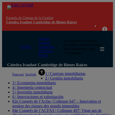
Escuela de Ciensas de la Gestión
Cátedra Ivanhoé Cambridge de Bienes Raíces
Cátedra
Le bâtiment intelligent :
Ivanhoé
le maillon incontournable
UQAM
Cambridge
pour réussir les villes
de Bienes
intelligentes
Raíces
Cátedra Ivanhoé Cambridge de Bienes Raíces
1 | Carreras inmobiliarias
Français
English
2 | Gestión inmobiliaria
3 | Ecosistema inmobiliario
4 | Ingeniería contractual
5 | Inversión inmobiliaria
6 | Innovaciones et valorización
82e Congrès de l’Acfas | Colloque 647 – Innovation et
gestion des risques des grands immeubles
84e Congrès de l’ACFAS | Colloque 497: Vingt ans de