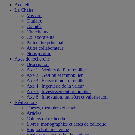
Accueil
La Chaire
Mission
Titulaire
Comités
Chercheurs
Collaborateurs
Partenaire principal
Autre collaborateur
Nous joindre
Axes de recherche
Description
Axe 1 | Métiers de l’immobilier
Axe 2 | Gestion et immobilier
Axe 3 | Écosystème immobilier
Axe 4 | Ingénierie de la valeur
Axe 5 | Investissement immobilier
Axe 6 | Innovation, transfert et valorisation
Réalisations
Thèses, mémoires et essais
Articles
Cahiers de recherche
Livres, monographies et actes de colloque
Rapports de recherche
Réalisations et productions vidéo