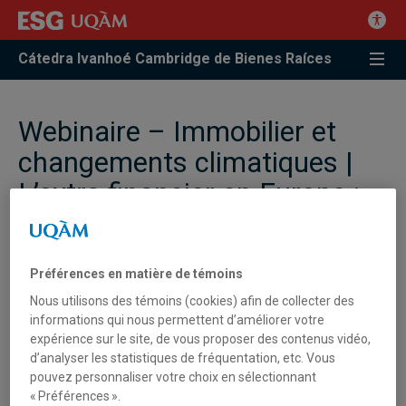
Cátedra Ivanhoé Cambridge de Bienes Raíces
Webinaire – Immobilier et
changements climatiques |
L’extra financier en Europe :
ses impacts pour le secteur
immobilier
Préférences en matière de témoins
Nous utilisons des témoins (cookies) afin de collecter des
C'est avec plaisir que nous avons tenu, le 23 novembre 2023,
informations qui nous permettent d’améliorer votre
un premier webinaire de la série
Immobilier et changements
expérience sur le site, de vous proposer des contenus vidéo,
climatiques
organisée par la Chaire Ivanhoé Cambridge
d’analyser les statistiques de fréquentation, etc. Vous
d’immobilier et l’Observatoire et centre de valorisation des
pouvez personnaliser votre choix en sélectionnant
innovations en immobilier (OCVI
2
) de l’ESG UQAM.
« Préférences ».