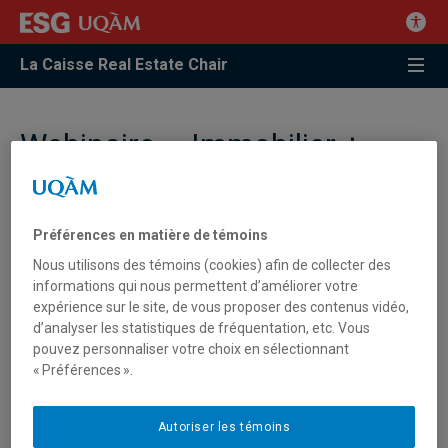
La Caisse Real Estate Chair
Webinaire – Immobilier +
Biodiversité | Développement
de l’agriculture urbaine et
Préférences en matière de témoins
développement immobilier:
Nous utilisons des témoins (cookies) afin de collecter des
perspectives et potentiel
informations qui nous permettent d’améliorer votre
expérience sur le site, de vous proposer des contenus vidéo,
d’analyser les statistiques de fréquentation, etc. Vous
[iframe width=”640″ height=”360″
pouvez personnaliser votre choix en sélectionnant
src=”https://tv.uqam.ca/embed/57042″ frameborder=”0″
« Préférences ».
allowfullscreen]
Ce webinaire vous est présenté dans le cadre de la série
IMMOBILIER + BIODIVERSITÉ organisé par la Chaire Ivanhoé
Autoriser les témoins