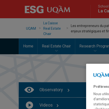
School
La Ca
La Caisse
Les entrepreneurs du pat
UQAM
Real Estate
enjeux stratégiques et f
Chair
Home
Real Estate Chair
Research Progra
Préféren
Observatory
Nous utili
d’améliore
statistiqu
Videos