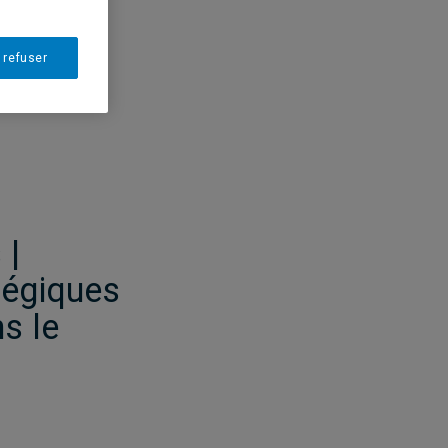
 refuser
 |
tégiques
s le