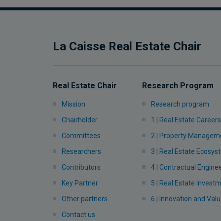
La Caisse Real Estate Chair
Real Estate Chair
Research Program
Mission
Research program
Chairholder
1 | Real Estate Careers
Committees
2 | Property Managem
Researchers
3 | Real Estate Ecosy
Contributors
4 | Contractual Engine
Key Partner
5 | Real Estate Invest
Other partners
6 | Innovation and Valu
Contact us