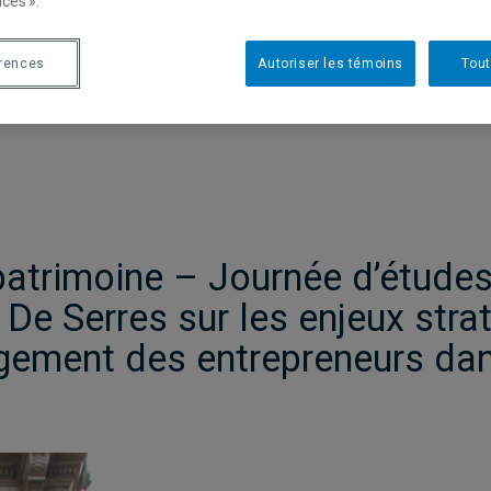
ces ».
érences
Autoriser les témoins
Tout
patrimoine – Journée d’études
De Serres sur les enjeux stra
agement des entrepreneurs dan