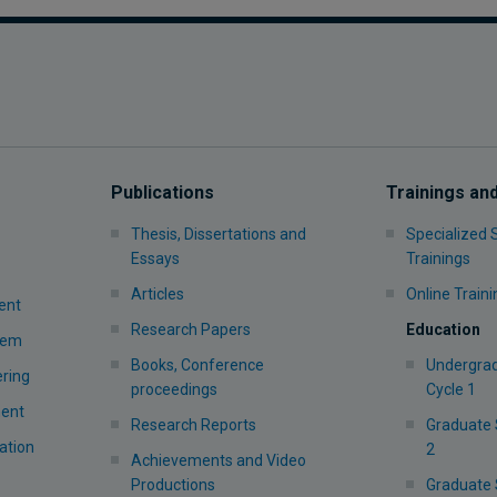
Publications
Trainings an
Thesis, Dissertations and
Specialized
Essays
Trainings
Articles
Online Traini
ent
Research Papers
Education
stem
Books, Conference
Undergrad
ering
proceedings
Cycle 1
ment
Research Reports
Graduate 
ation
2
Achievements and Video
Productions
Graduate 