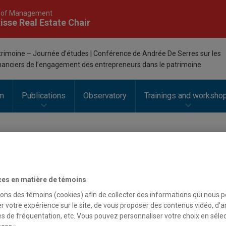
 of Management
isse Real Estate Chair
rimoine – Journée d’études | Conférence de Andrée De Serres sur les
inanciers de l’engagement des entrepreneurs dans le patrimoine
m
Publications
Observatory
Trainings and worksho
ces en matière de témoins
sons des témoins (cookies) afin de collecter des informations qui nous 
r votre expérience sur le site, de vous proposer des contenus vidéo, d’a
es de fréquentation, etc. Vous pouvez personnaliser votre choix en séle