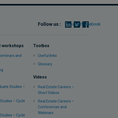
Follow us :
Linkedin
Twitter
Facebook
d workshops
Toolbox
 Seminars and
Useful links
Glossary
ng
Videos
uate Studies –
Real Estate Careers –
Short Videos
Studies – Cycle
Real Estate Careers –
Conferences and
Webinars
Studies – Cycle