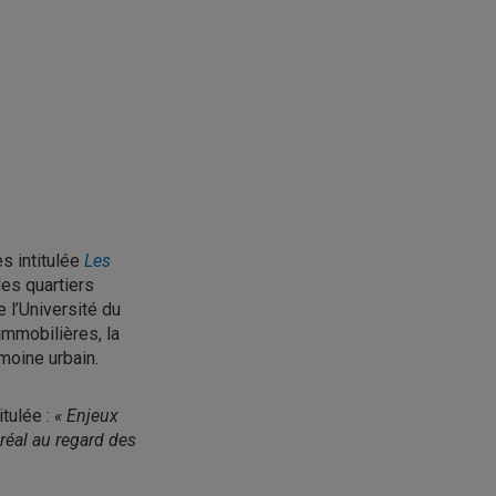
s intitulée
Les
es quartiers
 l’
Université du
immobilières, la
moine urbain.
itulée :
« Enjeux
réal au regard des