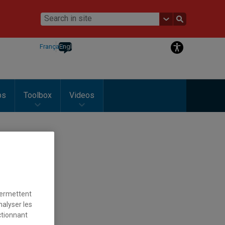
Français
English
ps
Toolbox
Videos
permettent
nalyser les
ctionnant