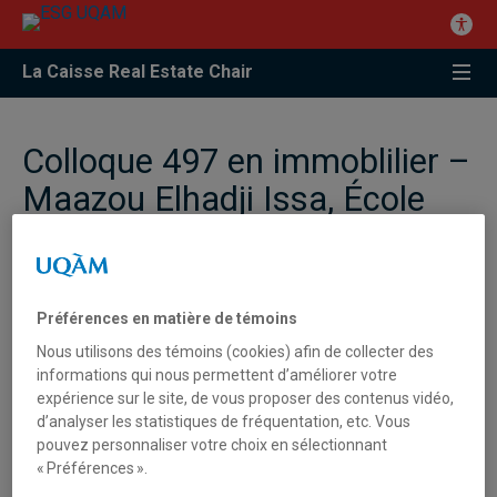
La Caisse Real Estate Chair
Colloque 497 en immoblilier –
Maazou Elhadji Issa, École
des Sciences de la Gestion
(ESG) – UQAM
Préférences en matière de témoins
Maazou Elhadji Issa, École des Sciences de la Gestion (ESG) –
Nous utilisons des témoins (cookies) afin de collecter des
UQAM
informations qui nous permettent d’améliorer votre
expérience sur le site, de vous proposer des contenus vidéo,
«Normes comptables et méthodes d’évaluation de l’actif
d’analyser les statistiques de fréquentation, etc. Vous
pouvez personnaliser votre choix en sélectionnant
immobilier face aux défis des nouvelles pratiques»
« Préférences ».