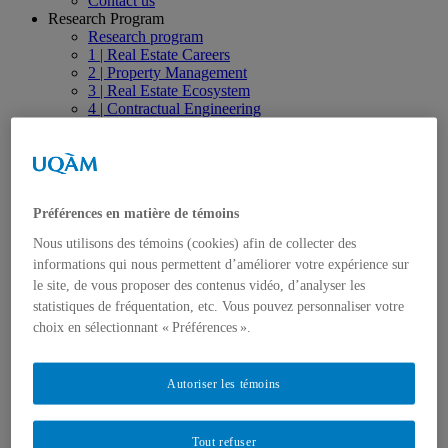
Contact us
Research Program
Research program
1 | Real Estate Careers
2 | Property Management
3 | Real Estate Ecosystem
4 | Contractual Engineering
5 | Real Estate Investment
6 | Innovation and Valuation
Publications
Thesis, Dissertations and Essays
Articles
Préférences en matière de témoins
Research Papers
Books, Conference proceedings
Nous utilisons des témoins (cookies) afin de collecter des
Research Reports
informations qui nous permettent d’améliorer votre expérience sur
Achievements and Video Productions
le site, de vous proposer des contenus vidéo, d’analyser les
Seminars and Conferences
Press Review
statistiques de fréquentation, etc. Vous pouvez personnaliser votre
Observatory
choix en sélectionnant « Préférences ».
Trainings and workshops
Specialized Seminars and Trainings
Online Training
Autoriser les témoins
Education
Undergraduate Studies – Cycle 1
Graduate Studies – Cycle 2
Tout refuser