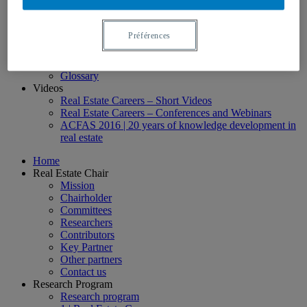
Graduate Studies – Cycle 3
Post Doctorate
College Education
Préférences
Scholarships
Toolbox
Useful links
Glossary
Videos
Real Estate Careers – Short Videos
Real Estate Careers – Conferences and Webinars
ACFAS 2016 | 20 years of knowledge development in
real estate
Home
Real Estate Chair
Mission
Chairholder
Committees
Researchers
Contributors
Key Partner
Other partners
Contact us
Research Program
Research program