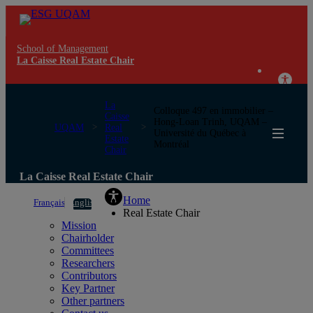
School of Management
La Caisse Real Estate Chair
La
Colloque 497 en immobilier –
Caisse
Hong-Loan Trinh, UQAM –
UQAM
Real
Université du Québec à
Estate
Montréal
Chair
La Caisse Real Estate Chair
Home
Français
English
Real Estate Chair
Mission
Chairholder
Committees
Researchers
Contributors
Key Partner
Other partners